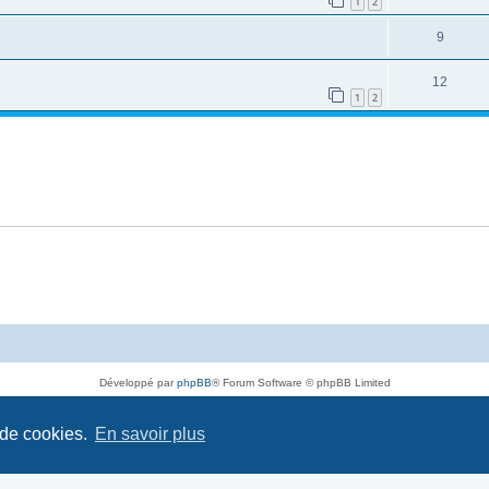
1
2
9
12
1
2
Développé par
phpBB
® Forum Software © phpBB Limited
Traduit par
phpBB-fr.com
Confidentialité
|
Conditions
 de cookies.
En savoir plus