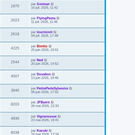
par
Gotman
1876
16 juil. 2026, 11:42
par
FlyingPasta
2023
11 juil. 2026, 11:46
par
tournicoti
2618
04 juil. 2026, 17:48
par
Bimkiz
4225
25 juin 2026, 19:01
par
Ned
2544
20 juin 2026, 14:52
par
Duvalion
4507
13 juin 2026, 19:46
par
PetitePerleSylvestre
3840
06 juin 2026, 17:02
par
JFByers
8203
28 mai 2026, 22:33
par
Vignerousse
4836
23 mai 2026, 19:41
par
Kazuki
8038
16 mai 2026, 12:24