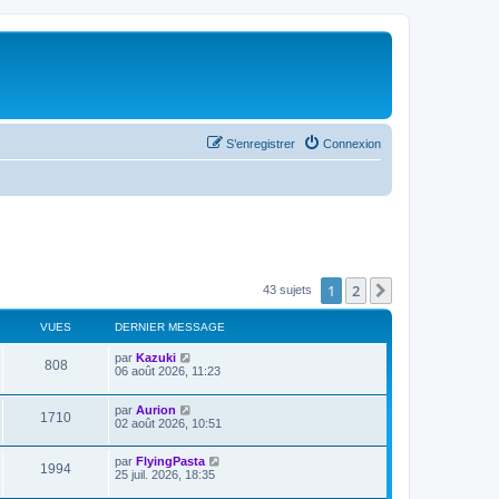
S’enregistrer
Connexion
1
2
Suivante
43 sujets
VUES
DERNIER MESSAGE
par
Kazuki
808
06 août 2026, 11:23
par
Aurion
1710
02 août 2026, 10:51
par
FlyingPasta
1994
25 juil. 2026, 18:35