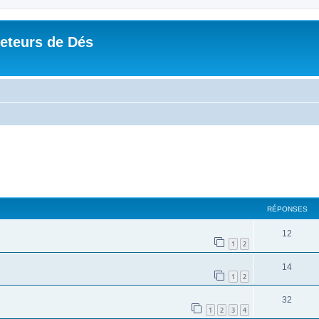
Jeteurs de Dés
RÉPONSES
12
1
2
14
1
2
32
1
2
3
4