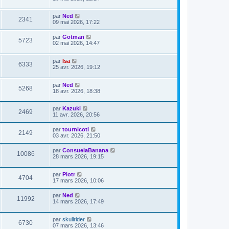
par
Ned
2341
09 mai 2026, 17:22
par
Gotman
5723
02 mai 2026, 14:47
par
Isa
6333
25 avr. 2026, 19:12
par
Ned
5268
18 avr. 2026, 18:38
par
Kazuki
2469
11 avr. 2026, 20:56
par
tournicoti
2149
03 avr. 2026, 21:50
par
ConsuelaBanana
10086
28 mars 2026, 19:15
par
Piotr
4704
17 mars 2026, 10:06
par
Ned
11992
14 mars 2026, 17:49
par
skullrider
6730
07 mars 2026, 13:46