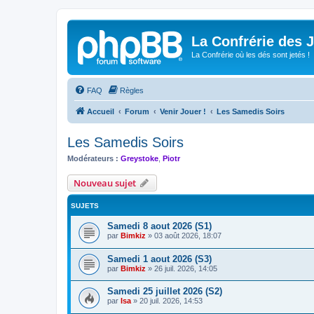
La Confrérie des 
La Confrérie où les dés sont jetés !
FAQ
Règles
Accueil
Forum
Venir Jouer !
Les Samedis Soirs
Les Samedis Soirs
Modérateurs :
Greystoke
,
Piotr
Nouveau sujet
SUJETS
Samedi 8 aout 2026 (S1)
par
Bimkiz
»
03 août 2026, 18:07
Samedi 1 aout 2026 (S3)
par
Bimkiz
»
26 juil. 2026, 14:05
Samedi 25 juillet 2026 (S2)
par
Isa
»
20 juil. 2026, 14:53