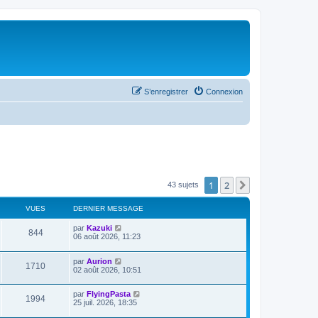
S’enregistrer
Connexion
1
2
Suivante
43 sujets
VUES
DERNIER MESSAGE
par
Kazuki
844
06 août 2026, 11:23
par
Aurion
1710
02 août 2026, 10:51
par
FlyingPasta
1994
25 juil. 2026, 18:35