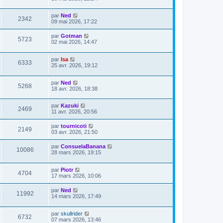
par
Ned
2342
09 mai 2026, 17:22
par
Gotman
5723
02 mai 2026, 14:47
par
Isa
6333
25 avr. 2026, 19:12
par
Ned
5268
18 avr. 2026, 18:38
par
Kazuki
2469
11 avr. 2026, 20:56
par
tournicoti
2149
03 avr. 2026, 21:50
par
ConsuelaBanana
10086
28 mars 2026, 19:15
par
Piotr
4704
17 mars 2026, 10:06
par
Ned
11992
14 mars 2026, 17:49
par
skullrider
6732
07 mars 2026, 13:46