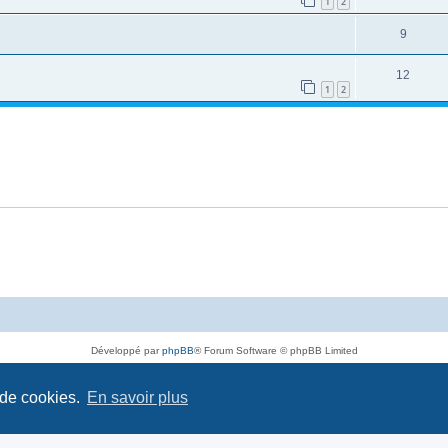
1
2
9
12
1
2
Développé par
phpBB
® Forum Software © phpBB Limited
Traduit par
phpBB-fr.com
Confidentialité
|
Conditions
 de cookies.
En savoir plus