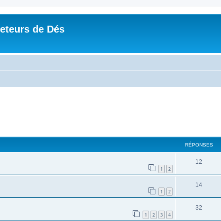
Jeteurs de Dés
RÉPONSES
12
1
2
14
1
2
32
1
2
3
4