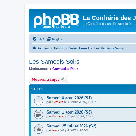
La Confrérie des 
La Confrérie où les dés sont jetés !
FAQ
Règles
Accueil
Forum
Venir Jouer !
Les Samedis Soirs
Les Samedis Soirs
Modérateurs :
Greystoke
,
Piotr
Nouveau sujet
SUJETS
Samedi 8 aout 2026 (S1)
par
Bimkiz
»
03 août 2026, 18:07
Samedi 1 aout 2026 (S3)
par
Bimkiz
»
26 juil. 2026, 14:05
Samedi 25 juillet 2026 (S2)
par
Isa
»
20 juil. 2026, 14:53