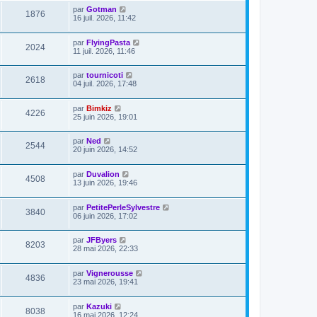
par
Gotman
1876
16 juil. 2026, 11:42
par
FlyingPasta
2024
11 juil. 2026, 11:46
par
tournicoti
2618
04 juil. 2026, 17:48
par
Bimkiz
4226
25 juin 2026, 19:01
par
Ned
2544
20 juin 2026, 14:52
par
Duvalion
4508
13 juin 2026, 19:46
par
PetitePerleSylvestre
3840
06 juin 2026, 17:02
par
JFByers
8203
28 mai 2026, 22:33
par
Vignerousse
4836
23 mai 2026, 19:41
par
Kazuki
8038
16 mai 2026, 12:24