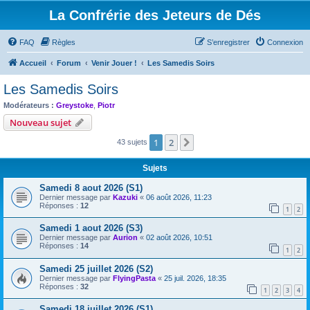
La Confrérie des Jeteurs de Dés
FAQ
Règles
S’enregistrer
Connexion
Accueil
Forum
Venir Jouer !
Les Samedis Soirs
Les Samedis Soirs
Modérateurs :
Greystoke
,
Piotr
Nouveau sujet
1
2
Suivante
43 sujets
Sujets
Samedi 8 aout 2026 (S1)
Dernier message par
Kazuki
«
06 août 2026, 11:23
Réponses :
12
1
2
Samedi 1 aout 2026 (S3)
Dernier message par
Aurion
«
02 août 2026, 10:51
Réponses :
14
1
2
Samedi 25 juillet 2026 (S2)
Dernier message par
FlyingPasta
«
25 juil. 2026, 18:35
Réponses :
32
1
2
3
4
Samedi 18 juillet 2026 (S1)