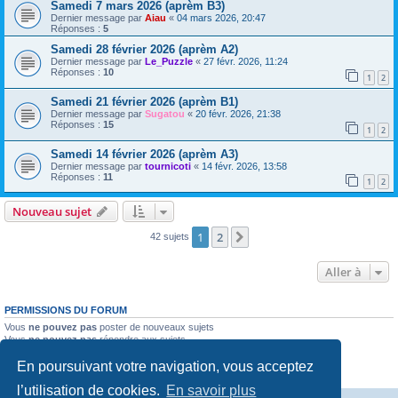
Samedi 7 mars 2026 (aprèm B3)
Dernier message par
Aiau
«
04 mars 2026, 20:47
Réponses :
5
Samedi 28 février 2026 (aprèm A2)
Dernier message par
Le_Puzzle
«
27 févr. 2026, 11:24
Réponses :
10
1
2
Samedi 21 février 2026 (aprèm B1)
Dernier message par
Sugatou
«
20 févr. 2026, 21:38
Réponses :
15
1
2
Samedi 14 février 2026 (aprèm A3)
Dernier message par
tournicoti
«
14 févr. 2026, 13:58
Réponses :
11
1
2
Nouveau sujet
1
2
Suivante
42 sujets
Aller à
PERMISSIONS DU FORUM
Vous
ne pouvez pas
poster de nouveaux sujets
Vous
ne pouvez pas
répondre aux sujets
Vous
ne pouvez pas
modifier vos messages
En poursuivant votre navigation, vous acceptez
Vous
ne pouvez pas
supprimer vos messages
Vous
ne pouvez pas
joindre des fichiers
l’utilisation de cookies.
En savoir plus