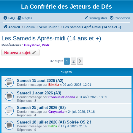
La Confrérie des Jeteurs de Dés
FAQ
Règles
S’enregistrer
Connexion
Accueil
Forum
Venir Jouer !
Les Samedis Après-midi (14 ans et +)
Les Samedis Après-midi (14 ans et +)
Modérateurs :
Greystoke
,
Piotr
Nouveau sujet
1
2
Suivante
42 sujets
Sujets
Samedi 15 aout 2026 (A2)
Dernier message par
Bimkiz
«
09 août 2026, 12:01
Samedi 1 aout 2026 (A3)
Dernier message par
ConsuelaBanana
«
01 août 2026, 13:39
Réponses :
8
Samedi 25 juillet 2026 (B2)
Dernier message par
Greystoke
«
24 juil. 2026, 17:16
Réponses :
4
Samedi 18 juillet 2026 (A1) Soirée OS 2 !
Dernier message par
Fab's
«
17 juil. 2026, 21:39
Réponses :
9