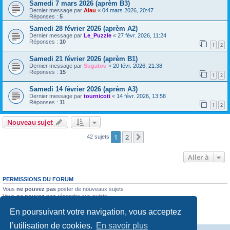
Samedi 7 mars 2026 (aprèm B3)
Dernier message par
Aiau
«
04 mars 2026, 20:47
Réponses :
5
Samedi 28 février 2026 (aprèm A2)
Dernier message par
Le_Puzzle
«
27 févr. 2026, 11:24
Réponses :
10
1
2
Samedi 21 février 2026 (aprèm B1)
Dernier message par
Sugatou
«
20 févr. 2026, 21:38
Réponses :
15
1
2
Samedi 14 février 2026 (aprèm A3)
Dernier message par
tournicoti
«
14 févr. 2026, 13:58
Réponses :
11
1
2
Nouveau sujet
1
2
Suivante
42 sujets
Aller à
PERMISSIONS DU FORUM
Vous
ne pouvez pas
poster de nouveaux sujets
Vous
ne pouvez pas
répondre aux sujets
Vous
ne pouvez pas
modifier vos messages
En poursuivant votre navigation, vous acceptez
Vous
ne pouvez pas
supprimer vos messages
Vous
ne pouvez pas
joindre des fichiers
l’utilisation de cookies.
En savoir plus