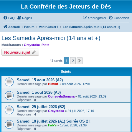
La Confrérie des Jeteurs de Dés
FAQ
Règles
S’enregistrer
Connexion
Accueil
Forum
Venir Jouer !
Les Samedis Après-midi (14 ans et +)
Les Samedis Après-midi (14 ans et +)
Modérateurs :
Greystoke
,
Piotr
Nouveau sujet
1
2
Suivante
42 sujets
Sujets
Samedi 15 aout 2026 (A2)
Dernier message par
Bimkiz
«
09 août 2026, 12:01
Samedi 1 aout 2026 (A3)
Dernier message par
ConsuelaBanana
«
01 août 2026, 13:39
Réponses :
8
Samedi 25 juillet 2026 (B2)
Dernier message par
Greystoke
«
24 juil. 2026, 17:16
Réponses :
4
Samedi 18 juillet 2026 (A1) Soirée OS 2 !
Dernier message par
Fab's
«
17 juil. 2026, 21:39
Réponses :
9