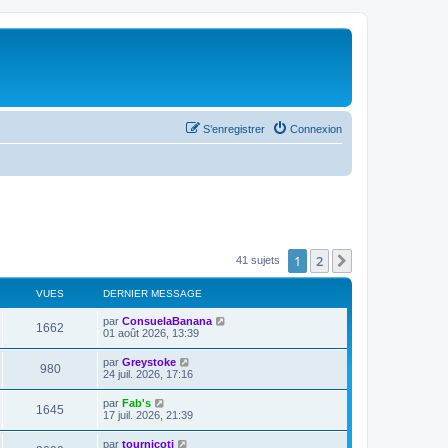
S’enregistrer
Connexion
1
2
Suivante
41 sujets
VUES
DERNIER MESSAGE
par
ConsuelaBanana
1662
01 août 2026, 13:39
par
Greystoke
980
24 juil. 2026, 17:16
par
Fab's
1645
17 juil. 2026, 21:39
par
tournicoti