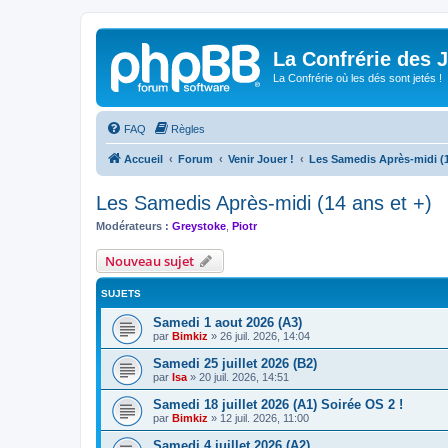
La Confrérie des 
La Confrérie où les dés sont jetés !
FAQ
Règles
Accueil
Forum
Venir Jouer !
Les Samedis Après-midi (1
Les Samedis Après-midi (14 ans et +)
Modérateurs :
Greystoke
,
Piotr
Nouveau sujet
SUJETS
Samedi 1 aout 2026 (A3)
par
Bimkiz
»
26 juil. 2026, 14:04
Samedi 25 juillet 2026 (B2)
par
Isa
»
20 juil. 2026, 14:51
Samedi 18 juillet 2026 (A1) Soirée OS 2 !
par
Bimkiz
»
12 juil. 2026, 11:00
Samedi 4 juillet 2026 (A2)