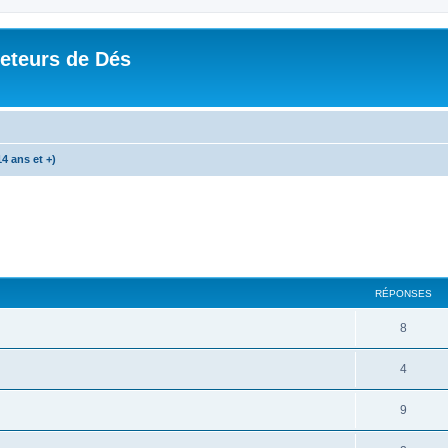
Jeteurs de Dés
4 ans et +)
RÉPONSES
8
4
9