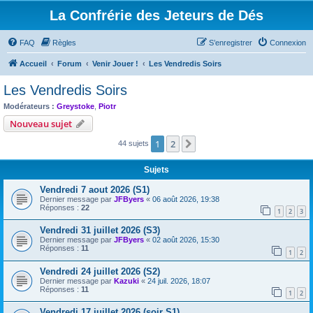
La Confrérie des Jeteurs de Dés
FAQ
Règles
S’enregistrer
Connexion
Accueil
Forum
Venir Jouer !
Les Vendredis Soirs
Les Vendredis Soirs
Modérateurs :
Greystoke
,
Piotr
Nouveau sujet
1
2
Suivante
44 sujets
Sujets
Vendredi 7 aout 2026 (S1)
Dernier message par
JFByers
«
06 août 2026, 19:38
Réponses :
22
1
2
3
Vendredi 31 juillet 2026 (S3)
Dernier message par
JFByers
«
02 août 2026, 15:30
Réponses :
11
1
2
Vendredi 24 juillet 2026 (S2)
Dernier message par
Kazuki
«
24 juil. 2026, 18:07
Réponses :
11
1
2
Vendredi 17 juillet 2026 (soir S1)