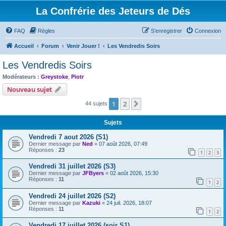
La Confrérie des Jeteurs de Dés
FAQ
Règles
S’enregistrer
Connexion
Accueil
Forum
Venir Jouer !
Les Vendredis Soirs
Les Vendredis Soirs
Modérateurs :
Greystoke
,
Piotr
Nouveau sujet
1
2
Suivante
44 sujets
Sujets
Vendredi 7 aout 2026 (S1)
Dernier message par
Ned
«
07 août 2026, 07:49
Réponses :
23
1
2
3
Vendredi 31 juillet 2026 (S3)
Dernier message par
JFByers
«
02 août 2026, 15:30
Réponses :
11
1
2
Vendredi 24 juillet 2026 (S2)
Dernier message par
Kazuki
«
24 juil. 2026, 18:07
Réponses :
11
1
2
Vendredi 17 juillet 2026 (soir S1)