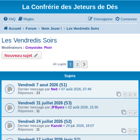
La Confrérie des Jeteurs de Dés
FAQ
Règles
S’enregistrer
Connexion
Accueil
Forum
Venir Jouer !
Les Vendredis Soirs
Les Vendredis Soirs
Modérateurs :
Greystoke
,
Piotr
Nouveau sujet
1
2
Suivante
44 sujets
Sujets
Vendredi 7 aout 2026 (S1)
Dernier message par
Ned
«
07 août 2026, 07:49
Réponses :
23
1
2
3
Vendredi 31 juillet 2026 (S3)
Dernier message par
JFByers
«
02 août 2026, 15:30
Réponses :
11
1
2
Vendredi 24 juillet 2026 (S2)
Dernier message par
Kazuki
«
24 juil. 2026, 18:07
Réponses :
11
1
2
Vendredi 17 juillet 2026 (soir S1)