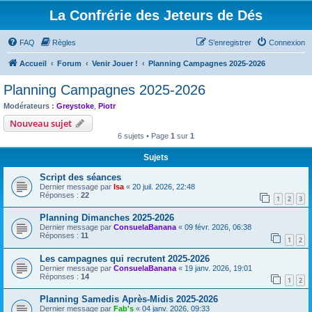
La Confrérie des Jeteurs de Dés
FAQ
Règles
S’enregistrer
Connexion
Accueil
Forum
Venir Jouer !
Planning Campagnes 2025-2026
Planning Campagnes 2025-2026
Modérateurs :
Greystoke
,
Piotr
Nouveau sujet
6 sujets • Page
1
sur
1
Sujets
Script des séances
Dernier message par
Isa
«
20 juil. 2026, 22:48
Réponses :
22
1
2
3
Planning Dimanches 2025-2026
Dernier message par
ConsuelaBanana
«
09 févr. 2026, 06:38
Réponses :
11
1
2
Les campagnes qui recrutent 2025-2026
Dernier message par
ConsuelaBanana
«
19 janv. 2026, 19:01
Réponses :
14
1
2
Planning Samedis Après-Midis 2025-2026
Dernier message par
Fab's
«
04 janv. 2026, 09:33