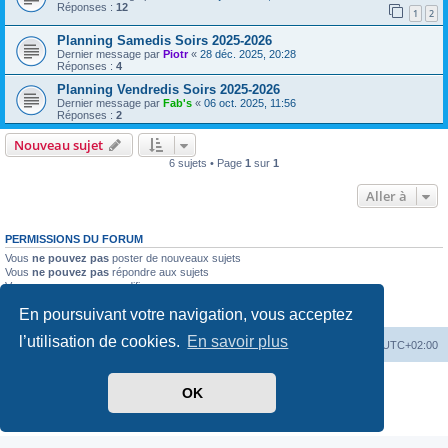
Réponses :
12
1
2
Planning Samedis Soirs 2025-2026
Dernier message par
Piotr
«
28 déc. 2025, 20:28
Réponses :
4
Planning Vendredis Soirs 2025-2026
Dernier message par
Fab's
«
06 oct. 2025, 11:56
Réponses :
2
Nouveau sujet
6 sujets • Page
1
sur
1
Aller à
PERMISSIONS DU FORUM
Vous
ne pouvez pas
poster de nouveaux sujets
Vous
ne pouvez pas
répondre aux sujets
Vous
ne pouvez pas
modifier vos messages
Vous
ne pouvez pas
supprimer vos messages
En poursuivant votre navigation, vous acceptez
Vous
ne pouvez pas
joindre des fichiers
l’utilisation de cookies.
En savoir plus
Accueil
Forum
Supprimer les cookies
Heures au format
UTC+02:00
Développé par
phpBB
® Forum Software © phpBB Limited
OK
Traduit par
phpBB-fr.com
Confidentialité
|
Conditions