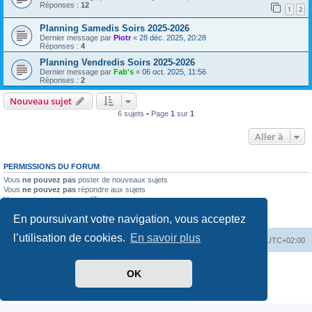
Réponses :
12
1
2
Planning Samedis Soirs 2025-2026
Dernier message par
Piotr
«
28 déc. 2025, 20:28
Réponses :
4
Planning Vendredis Soirs 2025-2026
Dernier message par
Fab's
«
06 oct. 2025, 11:56
Réponses :
2
Nouveau sujet
6 sujets • Page
1
sur
1
Aller à
PERMISSIONS DU FORUM
Vous
ne pouvez pas
poster de nouveaux sujets
Vous
ne pouvez pas
répondre aux sujets
Vous
ne pouvez pas
modifier vos messages
Vous
ne pouvez pas
supprimer vos messages
En poursuivant votre navigation, vous acceptez
Vous
ne pouvez pas
joindre des fichiers
l’utilisation de cookies.
En savoir plus
Accueil
Forum
Supprimer les cookies
Heures au format
UTC+02:00
Développé par
phpBB
® Forum Software © phpBB Limited
OK
Traduit par
phpBB-fr.com
Confidentialité
|
Conditions