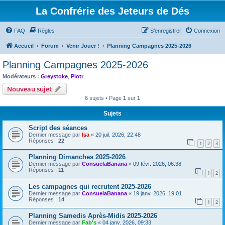
La Confrérie des Jeteurs de Dés
FAQ
Règles
S’enregistrer
Connexion
Accueil
Forum
Venir Jouer !
Planning Campagnes 2025-2026
Planning Campagnes 2025-2026
Modérateurs :
Greystoke
,
Piotr
Nouveau sujet
6 sujets • Page
1
sur
1
Sujets
Script des séances
Dernier message par
Isa
«
20 juil. 2026, 22:48
Réponses :
22
1
2
3
Planning Dimanches 2025-2026
Dernier message par
ConsuelaBanana
«
09 févr. 2026, 06:38
Réponses :
11
1
2
Les campagnes qui recrutent 2025-2026
Dernier message par
ConsuelaBanana
«
19 janv. 2026, 19:01
Réponses :
14
1
2
Planning Samedis Après-Midis 2025-2026
Dernier message par
Fab's
«
04 janv. 2026, 09:33