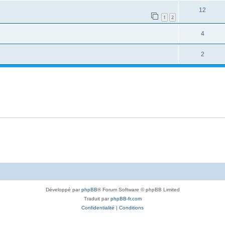
12
1
2
4
2
Développé par
phpBB
® Forum Software © phpBB Limited
Traduit par
phpBB-fr.com
Confidentialité
|
Conditions