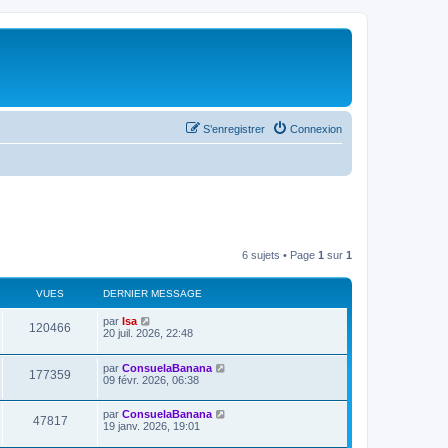
S’enregistrer
Connexion
6 sujets • Page
1
sur
1
VUES
DERNIER MESSAGE
par
Isa
120466
20 juil. 2026, 22:48
par
ConsuelaBanana
177359
09 févr. 2026, 06:38
par
ConsuelaBanana
47817
19 janv. 2026, 19:01