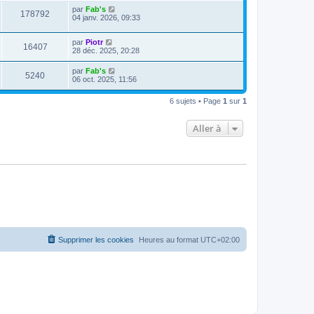
par
Fab's
178792
04 janv. 2026, 09:33
par
Piotr
16407
28 déc. 2025, 20:28
par
Fab's
5240
06 oct. 2025, 11:56
6 sujets • Page
1
sur
1
Aller à
Supprimer les cookies
Heures au format
UTC+02:00