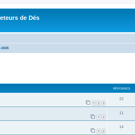
Jeteurs de Dés
-2026
RÉPONSES
22
1
2
3
11
1
2
14
1
2