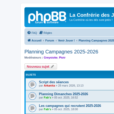
La Confrérie des 
La Confrérie où les dés sont jetés !
FAQ
Règles
Accueil
Forum
Venir Jouer !
Planning Campagnes 2025
Planning Campagnes 2025-2026
Modérateurs :
Greystoke
,
Piotr
Nouveau sujet
SUJETS
Script des séances
par
Arkanita
»
28 mars 2026, 13:13
Planning Dimanches 2025-2026
par
Fab's
»
05 oct. 2025, 16:52
Les campagnes qui recrutent 2025-2026
par
Fab's
»
05 oct. 2025, 18:00