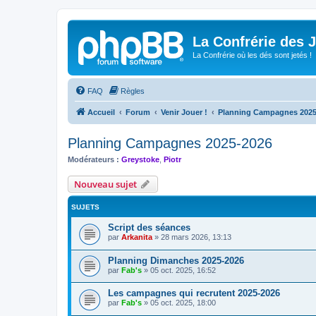
La Confrérie des 
La Confrérie où les dés sont jetés !
FAQ
Règles
Accueil
Forum
Venir Jouer !
Planning Campagnes 2025
Planning Campagnes 2025-2026
Modérateurs :
Greystoke
,
Piotr
Nouveau sujet
SUJETS
Script des séances
par
Arkanita
»
28 mars 2026, 13:13
Planning Dimanches 2025-2026
par
Fab's
»
05 oct. 2025, 16:52
Les campagnes qui recrutent 2025-2026
par
Fab's
»
05 oct. 2025, 18:00