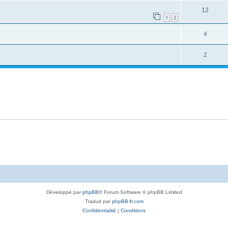
12
1
2
4
2
Développé par
phpBB
® Forum Software © phpBB Limited
Traduit par
phpBB-fr.com
Confidentialité
|
Conditions