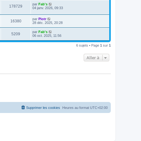
par
Fab's
178729
04 janv. 2026, 09:33
par
Piotr
16380
28 déc. 2025, 20:28
par
Fab's
5209
06 oct. 2025, 11:56
6 sujets • Page
1
sur
1
Aller à
Supprimer les cookies
Heures au format
UTC+02:00