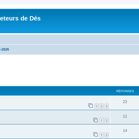
Jeteurs de Dés
-2026
RÉPONSES
22
1
2
3
11
1
2
14
1
2