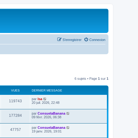
S’enregistrer
Connexion
6 sujets • Page
1
sur
1
VUES
DERNIER MESSAGE
par
Isa
119743
20 juil. 2026, 22:48
par
ConsuelaBanana
177284
09 févr. 2026, 06:38
par
ConsuelaBanana
47757
19 janv. 2026, 19:01