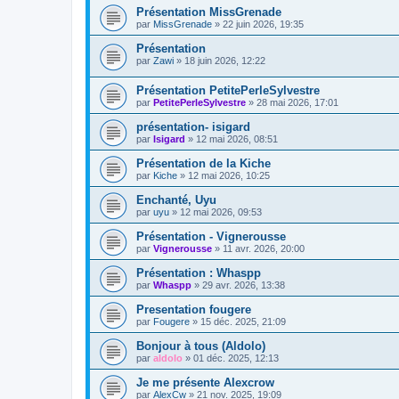
Présentation MissGrenade
par
MissGrenade
»
22 juin 2026, 19:35
Présentation
par
Zawi
»
18 juin 2026, 12:22
Présentation PetitePerleSylvestre
par
PetitePerleSylvestre
»
28 mai 2026, 17:01
présentation- isigard
par
Isigard
»
12 mai 2026, 08:51
Présentation de la Kiche
par
Kiche
»
12 mai 2026, 10:25
Enchanté, Uyu
par
uyu
»
12 mai 2026, 09:53
Présentation - Vignerousse
par
Vignerousse
»
11 avr. 2026, 20:00
Présentation : Whaspp
par
Whaspp
»
29 avr. 2026, 13:38
Presentation fougere
par
Fougere
»
15 déc. 2025, 21:09
Bonjour à tous (Aldolo)
par
aldolo
»
01 déc. 2025, 12:13
Je me présente Alexcrow
par
AlexCw
»
21 nov. 2025, 19:09