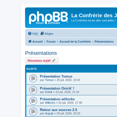
La Confrérie des 
La Confrérie où les dés sont jetés !
FAQ
Règles
Accueil
Forum
Accueil de la Confrérie
Présentations
Présentations
Nouveau sujet
SUJETS
Présentation Tomus
par
Tomus
»
25 juil. 2026, 15:04
Présentation Onirik' !
par
Onirik
»
22 juil. 2026, 21:34
Présentation willocks
par
Willocks
»
02 juil. 2026, 17:48
Retour aux sources 2.0
par
Argrak
»
05 juil. 2026, 20:20