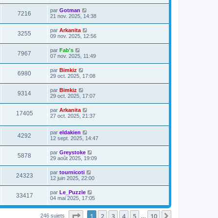
par
Gotman
7216
21 nov. 2025, 14:38
par
Arkanita
3255
09 nov. 2025, 12:56
par
Fab's
7967
07 nov. 2025, 11:49
par
Bimkiz
6980
29 oct. 2025, 17:08
par
Bimkiz
9314
29 oct. 2025, 17:07
par
Arkanita
17405
27 oct. 2025, 21:37
par
eldakien
4292
12 sept. 2025, 14:47
par
Greystoke
5878
29 août 2025, 19:09
par
tournicoti
24323
12 juin 2025, 22:00
par
Le_Puzzle
33417
04 mai 2025, 17:05
Page
1
sur
10
1
2
3
4
5
10
Suivante
246 sujets
…