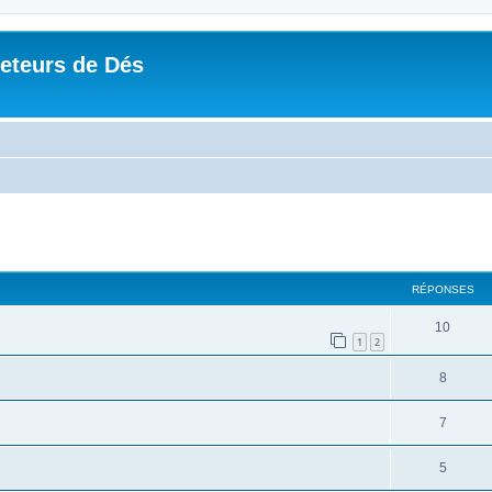
Jeteurs de Dés
RÉPONSES
10
1
2
8
7
5