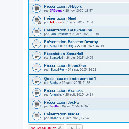
Présentation JFByers
par
JFByers
»
19 nov. 2025, 19:57
Présentation Mael
par
Arkanita
»
09 nov. 2025, 12:56
Presentation LaraGremlins
par
LaraGremlins
»
26 oct. 2025, 15:30
Présentation BabacoolDestroy
par
BabacoolDestroy
»
27 oct. 2025, 07:16
Pésentation SamaHell
par
SamaHell
»
26 oct. 2025, 10:05
Présentation Hibou2Fer
par
Hibou2Fer
»
14 sept. 2025, 14:01
Quels jeux se pratiquent ici ?
par
Saphy
»
12 sept. 2025, 11:55
Présentation Akanaks
par
Akanaks
»
29 août 2025, 16:19
Présentation JosPa
par
JosPa
»
09 juin 2025, 16:09
Présentation filsdae
par
filsdae
»
03 avr. 2025, 12:54
Nouveau sujet