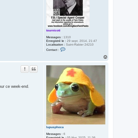
tournicoti
Messages :
1310
Enregistré le :
29 sept. 2014, 21:47
Localisation :
Saint-Rabier 24210
C
Contact :
o
n
H
t
a
a
u
c
t
t
e
r
t
o
pour ce week-end.
u
r
n
i
c
o
t
i
lupusphoca
Messages :
6
Enregistré le :
05 févr. 2025, 11:36