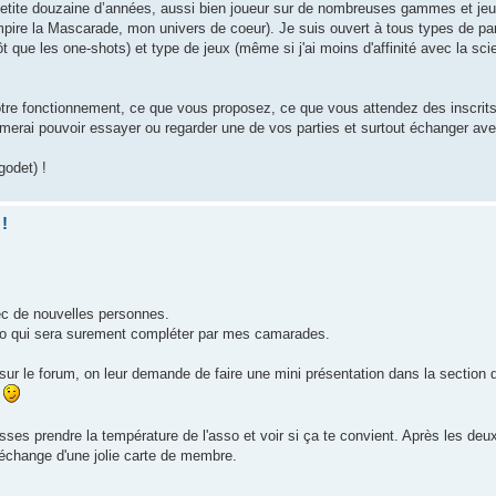
e petite douzaine d’années, aussi bien joueur sur de nombreuses gammes et 
ampire la Mascarade, mon univers de coeur). Je suis ouvert à tous types de pa
ue les one-shots) et type de jeux (même si j'ai moins d'affinité avec la scien
tre fonctionnement, ce que vous proposez, ce que vous attendez des inscrits 
'aimerai pouvoir essayer ou regarder une de vos parties et surtout échanger av
godet) !
 !
ec de nouvelles personnes.
sso qui sera surement compléter par mes camarades.
 sur le forum, on leur demande de faire une mini présentation dans la sectio
i
sses prendre la température de l'asso et voir si ça te convient. Après les deu
échange d'une jolie carte de membre.