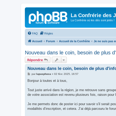
La Confrérie des 
La Confrérie où les dés sont jetés !
FAQ
Règles
Accueil
Forum
Accueil de la Confrérie
Je ne suis pas en
Nouveau dans le coin, besoin de plus d'
Répondre
Nouveau dans le coin, besoin de plus d'inf
M
par
lupusphoca
»
02 févr. 2025, 16:57
e
s
Bonjour à toutes et à tous,
s
a
g
Tout juste arrivé dans la région, je me retrouve sans grou
e
de votre association est revenu plusieurs fois, raison pour 
Je me permets donc de poster ici pour savoir s'il serait po
modalités d’inscription, et cetera. J’ai déjà parcouru le fo