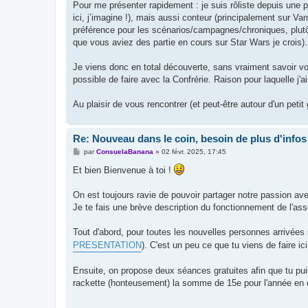
Pour me présenter rapidement : je suis rôliste depuis un
ici, j’imagine !), mais aussi conteur (principalement sur V
préférence pour les scénarios/campagnes/chroniques, plutôt q
que vous aviez des partie en cours sur Star Wars je crois).
Je viens donc en total découverte, sans vraiment savoir vo
possible de faire avec la Confrérie. Raison pour laquelle j
Au plaisir de vous rencontrer (et peut-être autour d'un petit 
Re: Nouveau dans le coin, besoin de plus d'infos
M
par
ConsuelaBanana
»
02 févr. 2025, 17:45
e
s
Et bien Bienvenue à toi !
s
a
g
On est toujours ravie de pouvoir partager notre passion av
e
Je te fais une brève description du fonctionnement de l'a
Tout d'abord, pour toutes les nouvelles personnes arrivées
PRESENTATION
). C'est un peu ce que tu viens de faire ic
Ensuite, on propose deux séances gratuites afin que tu pui
rackette (honteusement) la somme de 15e pour l'année en 