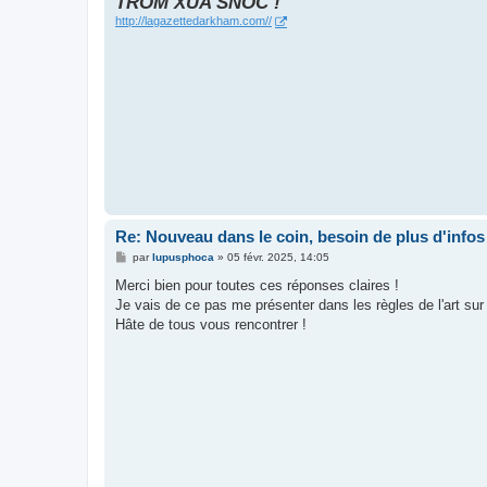
TROM XUA SNOC !
http://lagazettedarkham.com//
Re: Nouveau dans le coin, besoin de plus d'infos
M
par
lupusphoca
»
05 févr. 2025, 14:05
e
s
Merci bien pour toutes ces réponses claires !
s
Je vais de ce pas me présenter dans les règles de l'art sur 
a
g
Hâte de tous vous rencontrer !
e