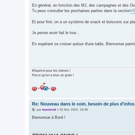
En général, en fonction des MJ, des campagnes et des Os, 
Tu peux consulter les prochaines parties dans la section
V
Et pour finir, on a un système de snack et boissons sur pla
Je pense avoir fait le tour...
En espérant se croiser autour d'une table, Bienvenue parm
#Squirrel pour les intimes !
Parce qu'on a tous un grain !
Re: Nouveau dans le coin, besoin de plus d'infos
M
par
tournicoti
»
02 févr. 2025, 19:36
e
s
Bienvenue à Bord !
s
a
g
e