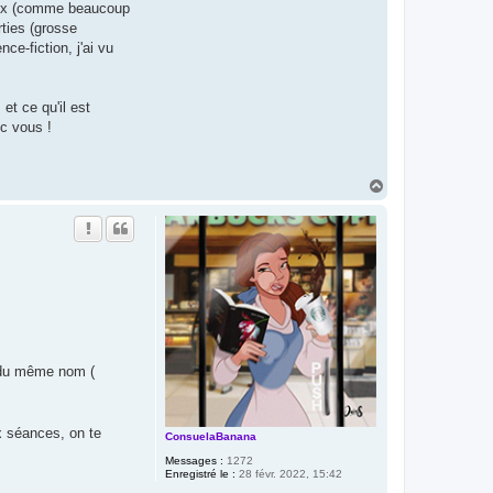
jeux (comme beaucoup
rties (grosse
ce-fiction, j'ai vu
et ce qu'il est
ec vous !
H
a
u
t
n du même nom (
x séances, on te
ConsuelaBanana
Messages :
1272
Enregistré le :
28 févr. 2022, 15:42