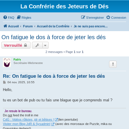
La Confrérie des Jeteurs de Dés
FAQ
Règles
S’enregistrer
Connexion
Accueil
Forum
Accueil de la Confrérie
Je ne suis pas encore inscrit, mais...
On fatigue le dos à force de jeter les dés
Verrouillé
2 messages • Page
1
sur
1
Fab's
Secrétaire-Webmestre
Re: On fatigue le dos à force de jeter les dés
M
04 nov. 2025, 10:55
e
s
Hello,
s
a
g
tu es un bot de pub ou tu fais une blague que je comprends mal ?
e
Je resuis le bureau.
Do
not
feed the troll in me
CdG : Vidéos rôlistes, jdr et bêtises !
(lien peertube)
Visiter mon Blog JdR & Sysadmin!
(avec des morceaux de Puzzle, mika ou
Greystoke dedans!)