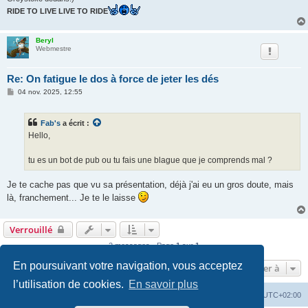
RIDE TO LIVE LIVE TO RIDE
Beryl
Webmestre
Re: On fatigue le dos à force de jeter les dés
M
04 nov. 2025, 12:55
e
s
s
Fab's
a écrit :
a
g
Hello,
e
tu es un bot de pub ou tu fais une blague que je comprends mal ?
Je te cache pas que vu sa présentation, déjà j'ai eu un gros doute, mais
là, franchement... Je te le laisse
Verrouillé
2 messages • Page
1
sur
1
En poursuivant votre navigation, vous acceptez
Aller à
l’utilisation de cookies.
En savoir plus
Accueil
Forum
Supprimer les cookies
Heures au format
UTC+02:00