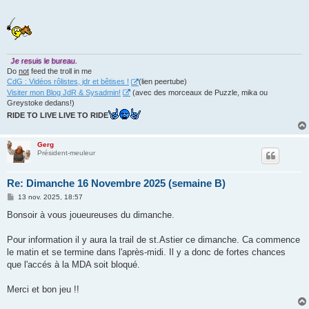
Je resuis le bureau.
Do
not
feed the troll in me
CdG : Vidéos rôlistes, jdr et bêtises !
(lien peertube)
Visiter mon Blog JdR & Sysadmin!
(avec des morceaux de Puzzle, mika ou
Greystoke dedans!)
RIDE TO LIVE LIVE TO RIDE
Gerg
Président-meuleur
Re: Dimanche 16 Novembre 2025 (semaine B)
M
13 nov. 2025, 18:57
e
s
Bonsoir à vous joueureuses du dimanche.
s
a
g
Pour information il y aura la trail de st.Astier ce dimanche. Ca commence
e
le matin et se termine dans l'après-midi. Il y a donc de fortes chances
que l'accés à la MDA soit bloqué.
Merci et bon jeu !!