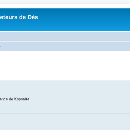
Jeteurs de Dés
i
éance de Koporâte.