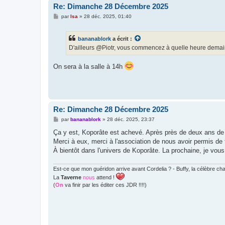
Re: Dimanche 28 Décembre 2025
M
par
Isa
»
28 déc. 2025, 01:40
e
s
s
bananablork
a écrit :
a
g
D'ailleurs @Piotr, vous commencez à quelle heure demai
e
On sera à la salle à 14h
Re: Dimanche 28 Décembre 2025
M
par
bananablork
»
28 déc. 2025, 23:37
e
s
Ça y est, Koporâte est achevé. Après près de deux ans de 
s
Merci à eux, merci à l'association de nous avoir permis de f
a
g
À bientôt dans l'univers de Koporâte. La prochaine, je vous
e
Est-ce que mon guéridon arrive avant Cordelia ? - Buffy, la célèbre c
La
Taverne
nous
attend !
(
On
va finir par les éditer ces JDR !!!!)