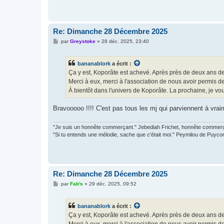
Re: Dimanche 28 Décembre 2025
M
par
Greystoke
»
28 déc. 2025, 23:40
e
s
s
bananablork
a écrit :
a
g
Ça y est, Koporâte est achevé. Après près de deux ans de
e
Merci à eux, merci à l'association de nous avoir permis de 
À bientôt dans l'univers de Koporâte. La prochaine, je vou
Bravooooo !!!! C'est pas tous les mj qui parviennent à vra
"Je suis un honnête commerçant." Jebediah Frichet, honnête commerça
"Si tu entends une mélodie, sache que c'était moi." Peymilou de Puyco
Re: Dimanche 28 Décembre 2025
M
par
Fab's
»
29 déc. 2025, 09:52
e
s
s
bananablork
a écrit :
a
g
Ça y est, Koporâte est achevé. Après près de deux ans de
e
Merci à eux, merci à l'association de nous avoir permis de 