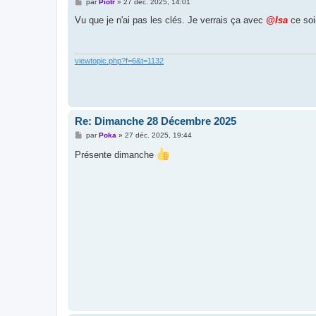
M
par
Piotr
»
27 déc. 2025, 14:01
e
s
Vu que je n'ai pas les clés. Je verrais ça avec
@Isa
ce soir
s
a
g
e
viewtopic.php?f=6&t=1132
Re: Dimanche 28 Décembre 2025
M
par
Poka
»
27 déc. 2025, 19:44
e
s
Présente dimanche
s
a
g
e