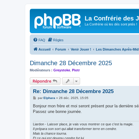
La Confrérie des 
La Confrérie où les dés sont jetés !
FAQ
Règles
Accueil
Forum
Venir Jouer !
Les Dimanches Après-Mid
Dimanche 28 Décembre 2025
Modérateurs :
Greystoke
,
Piotr
Répondre
Re: Dimanche 28 Décembre 2025
M
par
Elphara
»
26 déc. 2025, 15:05
e
s
Bonjour mon frère et moi seront présent pour la dernière s
s
Passez une bonne journée.
a
g
e
Liardon - Laisser place, je vais vous montrer ce que c'est la magie.
Il prépara son sort qui allait transformer terre en cendre.
Mais la chance tourna.
Et ce qui est devenu cendre fut lui.