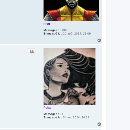
Piotr
Messages :
3109
Enregistré le :
20 août 2014, 21:09
H
a
u
t
Poka
Messages :
21
Enregistré le :
04 avr. 2024, 20:28
H
a