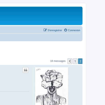
S’enregistrer
Connexion
1
2
Précédente
18 messages