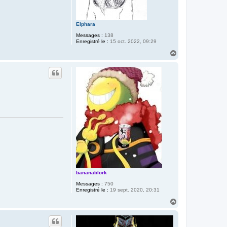
Elphara
Messages :
138
Enregistré le :
15 oct. 2022, 09:29
H
a
u
t
bananablork
Messages :
750
Enregistré le :
19 sept. 2020, 20:31
H
a
u
t