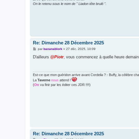
On le retenu sous le nom de " Liadon tête brulé ".
Re: Dimanche 28 Décembre 2025
M
par
bananablork
»
27 déc. 2025, 10:09
e
s
D'ailleurs
@Piotr
, vous commencez à quelle heure demain
s
a
g
e
Est-ce que mon guéridon arrive avant Cordelia ? - Buffy, la célèbre c
La
Taverne
nous
attend !
(
On
va finir par les éditer ces JDR !!!!)
Re: Dimanche 28 Décembre 2025