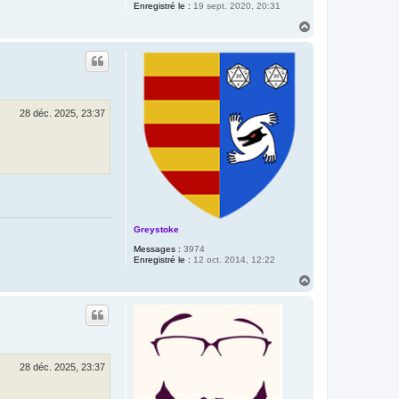
Enregistré le :
19 sept. 2020, 20:31
H
a
u
t
28 déc. 2025, 23:37
Greystoke
Messages :
3974
Enregistré le :
12 oct. 2014, 12:22
H
a
u
t
28 déc. 2025, 23:37