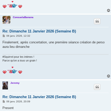
ConsuelaBanana
Re: Dimanche 11 Janvier 2026 (Semaine B)
M
06 janv. 2026, 12:32
e
s
Finalement, après concertation, une première séance création de perso
s
aura lieu dimanche
a
g
e
#Squirrel pour les intimes !
Parce qu'on a tous un grain !
Jeremy
Re: Dimanche 11 Janvier 2026 (Semaine B)
M
06 janv. 2026, 20:09
e
s
Present
s