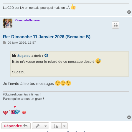
La CJD est LÀ on ne sais pourquoi mais on LÀ
ConsuelaBanana
Re: Dimanche 11 Janvier 2026 (Semaine B)
M
09 janv. 2026, 17:57
e
s
s
Sugatou
a écrit :
a
g
Et je m'excuse pour le retard de ce message désolé
e
Sugatou
Je t'invite à lire tes messages
#Squirrel pour les intimes !
Parce qu'on a tous un grain !
Répondre