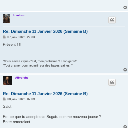
a
g
e
Luminux
Re: Dimanche 11 Janvier 2026 (Semaine B)
M
07 janv. 2026, 22:33
e
s
Présent ! !!!
s
a
g
e
"Vous savez c'que c'est, mon problème ? Trop gentil"
"Tout cramer pour repartir sur des bases saines !"
Albreicht
Re: Dimanche 11 Janvier 2026 (Semaine B)
M
08 janv. 2026, 07:09
e
s
Salut
s
a
g
Est ce que tu accepterais Sugatu comme nouveau joueur ?
e
En te remerciant.