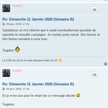
Sugatou
Re: Dimanche 11 Janvier 2026 (Semaine B)
M
09 janv. 2026, 17:31
e
s
Salutations on m'a informé que il serait éventuellement possible de
s
rejoindre la nouvelle campagne. Je voulais juste savoir. Des bisous et
a
g
très bonne semaine à vous tous.
e
Sugatou
La CJD est LÀ on ne sais pourquoi mais on LÀ
Sugatou
Re: Dimanche 11 Janvier 2026 (Semaine B)
M
09 janv. 2026, 17:34
e
s
Et je m'excuse pour le retard de ce message désolé
s
a
g
Sugatou
e