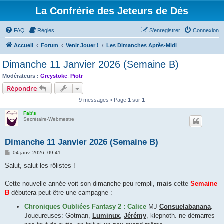
La Confrérie des Jeteurs de Dés
FAQ
Règles
S’enregistrer
Connexion
Accueil
Forum
Venir Jouer !
Les Dimanches Après-Midi
Dimanche 11 Janvier 2026 (Semaine B)
Modérateurs :
Greystoke
,
Piotr
Répondre
9 messages • Page
1
sur
1
Fab's
Secrétaire-Webmestre
Dimanche 11 Janvier 2026 (Semaine B)
M
04 janv. 2026, 09:41
e
s
Salut, salut les rôlistes !
s
a
g
Cette nouvelle année voit son dimanche peu rempli,
mais
cette
Semaine
e
B
débutera peut-être une campagne :
Chroniques Oubliées Fantasy 2 : Calice
MJ
Consuelabanana
.
Joueureuses: Gotman,
Luminux
,
Jérémy
, klepnoth.
ne démarres