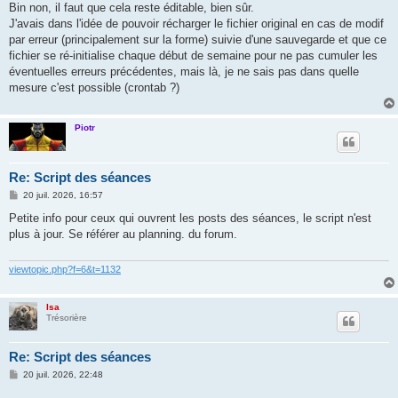
Bin non, il faut que cela reste éditable, bien sûr.
J'avais dans l'idée de pouvoir récharger le fichier original en cas de modif
par erreur (principalement sur la forme) suivie d'une sauvegarde et que ce
fichier se ré-initialise chaque début de semaine pour ne pas cumuler les
éventuelles erreurs précédentes, mais là, je ne sais pas dans quelle
mesure c'est possible (crontab ?)
Piotr
Re: Script des séances
M
20 juil. 2026, 16:57
e
s
Petite info pour ceux qui ouvrent les posts des séances, le script n'est
s
plus à jour. Se référer au planning. du forum.
a
g
e
viewtopic.php?f=6&t=1132
Isa
Trésorière
Re: Script des séances
M
20 juil. 2026, 22:48
e
s