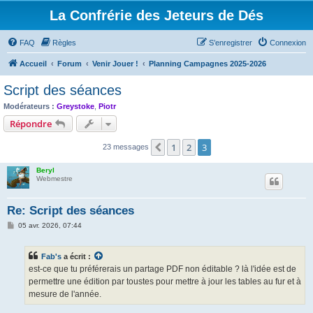
La Confrérie des Jeteurs de Dés
FAQ
Règles
S’enregistrer
Connexion
Accueil
Forum
Venir Jouer !
Planning Campagnes 2025-2026
Script des séances
Modérateurs :
Greystoke
,
Piotr
Répondre
1
2
3
Précédente
23 messages
Beryl
Webmestre
Re: Script des séances
M
05 avr. 2026, 07:44
e
s
s
Fab's
a écrit :
a
g
est-ce que tu préférerais un partage PDF non éditable ? là l'idée est de
e
permettre une édition par toustes pour mettre à jour les tables au fur et à
mesure de l'année.