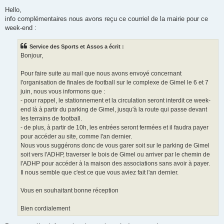
e
s
Hello,
s
info complémentaires nous avons reçu ce courriel de la mairie pour ce
a
g
week-end :
e
Service des Sports et Assos a écrit :
Bonjour,
Pour faire suite au mail que nous avons envoyé concernant
l'organisation de finales de football sur le complexe de Gimel le 6 et 7
juin, nous vous informons que :
- pour rappel, le stationnement et la circulation seront interdit ce week-
end là à partir du parking de Gimel, jusqu'à la route qui passe devant
les terrains de football.
- de plus, à partir de 10h, les entrées seront fermées et il faudra payer
pour accéder au site, comme l'an dernier.
Nous vous suggérons donc de vous garer soit sur le parking de Gimel
soit vers l'ADHP, traverser le bois de Gimel ou arriver par le chemin de
l'ADHP pour accéder à la maison des associations sans avoir à payer.
Il nous semble que c'est ce que vous aviez fait l'an dernier.
Vous en souhaitant bonne réception
Bien cordialement