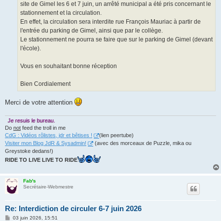
site de Gimel les 6 et 7 juin, un arrêté municipal a été pris concernant le
stationnement et la circulation.
En effet, la circulation sera interdite rue François Mauriac à partir de
l'entrée du parking de Gimel, ainsi que par le collège.
Le stationnement ne pourra se faire que sur le parking de Gimel (devant
l'école).
Vous en souhaitant bonne réception
Bien Cordialement
Merci de votre attention
Je resuis le bureau.
Do
not
feed the troll in me
CdG : Vidéos rôlistes, jdr et bêtises !
(lien peertube)
Visiter mon Blog JdR & Sysadmin!
(avec des morceaux de Puzzle, mika ou
Greystoke dedans!)
RIDE TO LIVE LIVE TO RIDE
Fab's
Secrétaire-Webmestre
Re: Interdiction de circuler 6-7 juin 2026
M
03 juin 2026, 15:51