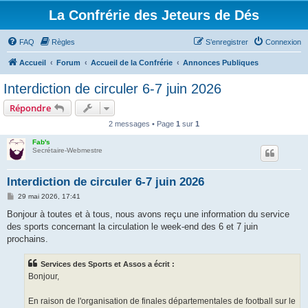
La Confrérie des Jeteurs de Dés
FAQ
Règles
S’enregistrer
Connexion
Accueil
Forum
Accueil de la Confrérie
Annonces Publiques
Interdiction de circuler 6-7 juin 2026
Répondre
2 messages • Page
1
sur
1
Fab's
Secrétaire-Webmestre
Interdiction de circuler 6-7 juin 2026
M
29 mai 2026, 17:41
e
s
Bonjour à toutes et à tous, nous avons reçu une information du service
s
des sports concernant la circulation le week-end des 6 et 7 juin
a
g
prochains.
e
Services des Sports et Assos a écrit :
Bonjour,
En raison de l'organisation de finales départementales de football sur le