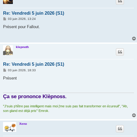
Re: Vendredi 5 juin 2026 (S1)
M
03 juin 2026, 13:24
e
s
Présent pour Fallout.
s
a
g
e
klepnoth
Re: Vendredi 5 juin 2026 (S1)
M
03 juin 2026, 18:33
e
s
Présent
s
a
g
e
Ça se prononce Klèpnoss.
"J'suis p'têtre pas intelligent mais moi j'me suis pas fait transformer en écureuil", "Ah,
son gland est déjà pris" Emrok.
Xeno