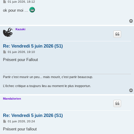
M
01 juin 2026, 18:12
e
s
ok pour moi ...
s
a
g
e
Kazuki
Re: Vendredi 5 juin 2026 (S1)
M
01 juin 2026, 19:10
e
s
Présent pour Fallout
s
a
g
e
Partir c'est mourir un peu... mais mourir, c'est partir beaucoup.
L'échec critique a toujours lieu au moment le plus inopportun.
Mandalorien
Re: Vendredi 5 juin 2026 (S1)
M
01 juin 2026, 20:24
e
s
Présent pour fallout
s