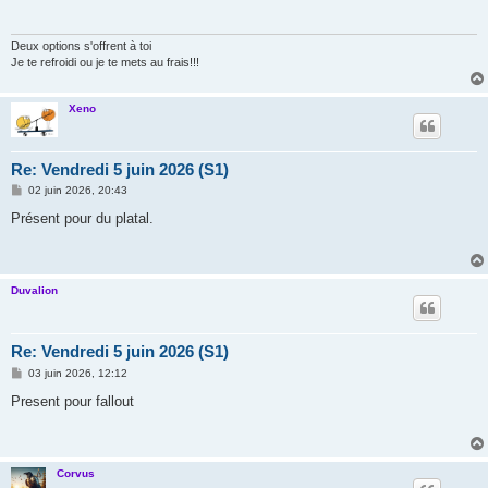
a
g
e
Deux options s'offrent à toi
Je te refroidi ou je te mets au frais!!!
Xeno
Re: Vendredi 5 juin 2026 (S1)
M
02 juin 2026, 20:43
e
s
Présent pour du platal.
s
a
g
e
Duvalion
Re: Vendredi 5 juin 2026 (S1)
M
03 juin 2026, 12:12
e
s
Present pour fallout
s
a
g
e
Corvus