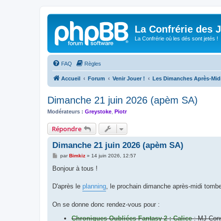
La Confrérie des 
La Confrérie où les dés sont jetés !
FAQ
Règles
Accueil
Forum
Venir Jouer !
Les Dimanches Après-Mid
Dimanche 21 juin 2026 (apèm SA)
Modérateurs :
Greystoke
,
Piotr
Répondre
Dimanche 21 juin 2026 (apèm SA)
M
par
Bimkiz
»
14 juin 2026, 12:57
e
s
Bonjour à tous !
s
a
g
D'après le
planning
, le prochain dimanche après-midi tomb
e
On se donne donc rendez-vous pour :
Chroniques Oubliées Fantasy 2 : Calice
: MJ Cons