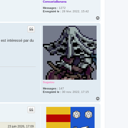
ConsuelaBanana
Messages :
1272
Enregistré le :
28 févr. 2022, 15:42
H
a
u
t
 est intéressé par du
Sugatou
Messages :
147
Enregistré le :
30 nov. 2022, 17:15
H
a
u
t
23 juin 2026, 17:09