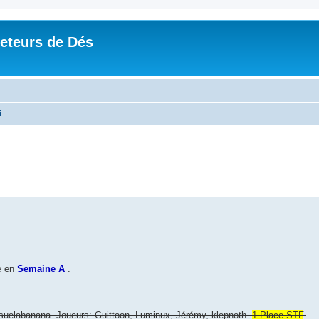
Jeteurs de Dés
i
e en
Semaine A
.
uelabanana. Joueurs: Guittoon, Luminux, Jérémy, klepnoth.
1 Place STF
.