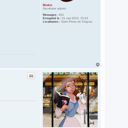
Bimkiz
Secrétaire adjoint
Messages :
401
Enregistré le :
31 mai 2023, 15:43
Localisation :
Saint Pierre de Chignac
H
a
u
t