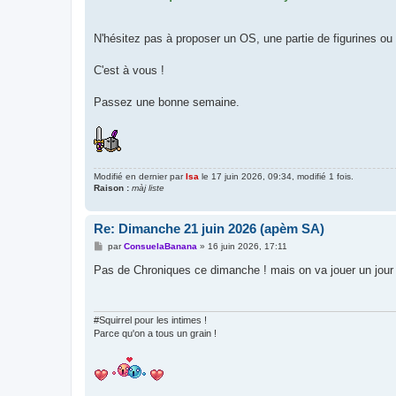
N'hésitez pas à proposer un OS, une partie de figurines ou 
C'est à vous !
Passez une bonne semaine.
Modifié en dernier par
Isa
le 17 juin 2026, 09:34, modifié 1 fois.
Raison :
màj liste
Re: Dimanche 21 juin 2026 (apèm SA)
M
par
ConsuelaBanana
»
16 juin 2026, 17:11
e
s
Pas de Chroniques ce dimanche ! mais on va jouer un jour
s
a
g
e
#Squirrel pour les intimes !
Parce qu'on a tous un grain !