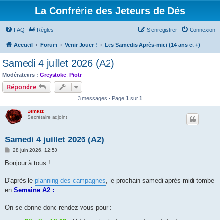
La Confrérie des Jeteurs de Dés
FAQ
Règles
S’enregistrer
Connexion
Accueil
Forum
Venir Jouer !
Les Samedis Après-midi (14 ans et +)
Samedi 4 juillet 2026 (A2)
Modérateurs :
Greystoke
,
Piotr
Répondre
3 messages • Page
1
sur
1
Bimkiz
Secrétaire adjoint
Samedi 4 juillet 2026 (A2)
M
28 juin 2026, 12:50
e
s
Bonjour à tous !
s
a
g
D'après le
planning des campagnes
, le prochain samedi après-midi tombe
e
en
Semaine A2 :
On se donne donc rendez-vous pour :