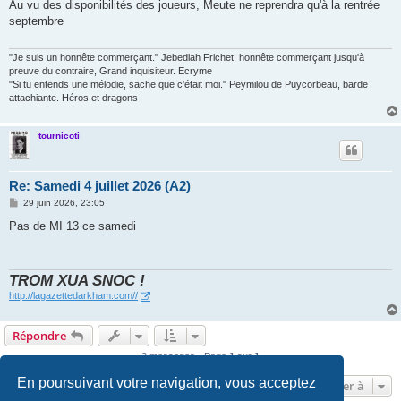
s
Au vu des disponibilités des joueurs, Meute ne reprendra qu'à la rentrée
s
septembre
a
g
e
"Je suis un honnête commerçant." Jebediah Frichet, honnête commerçant jusqu'à
preuve du contraire, Grand inquisiteur. Ecryme
"Si tu entends une mélodie, sache que c'était moi." Peymilou de Puycorbeau, barde
attachiante. Héros et dragons
tournicoti
Re: Samedi 4 juillet 2026 (A2)
M
29 juin 2026, 23:05
e
s
Pas de MI 13 ce samedi
s
a
g
e
TROM XUA SNOC !
http://lagazettedarkham.com//
Répondre
3 messages • Page
1
sur
1
En poursuivant votre navigation, vous acceptez
Aller à