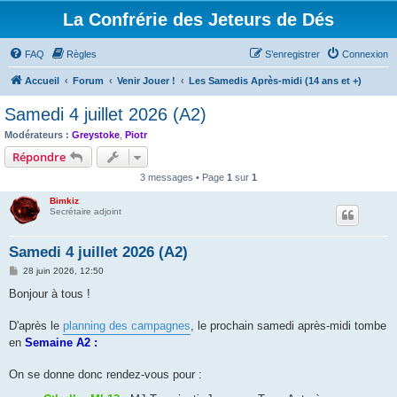
La Confrérie des Jeteurs de Dés
FAQ
Règles
S’enregistrer
Connexion
Accueil
Forum
Venir Jouer !
Les Samedis Après-midi (14 ans et +)
Samedi 4 juillet 2026 (A2)
Modérateurs :
Greystoke
,
Piotr
Répondre
3 messages • Page
1
sur
1
Bimkiz
Secrétaire adjoint
Samedi 4 juillet 2026 (A2)
M
28 juin 2026, 12:50
e
s
Bonjour à tous !
s
a
g
D'après le
planning des campagnes
, le prochain samedi après-midi tombe
e
en
Semaine A2 :
On se donne donc rendez-vous pour :