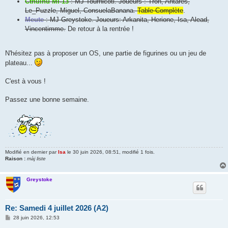
Cthulhu MI-13
: MJ Tournicoti. Joueurs : Tron, Antarès,
Le_Puzzle, Miguel, ConsuelaBanana.
Table Complète
.
Meute
: MJ Greystoke. Joueurs: Arkanita, Herione, Isa, Alead,
Vincentimme.
De retour à la rentrée !
N'hésitez pas à proposer un OS, une partie de figurines ou un jeu de
plateau...
C'est à vous !
Passez une bonne semaine.
Modifié en dernier par
Isa
le 30 juin 2026, 08:51, modifié 1 fois.
Raison :
màj liste
Greystoke
Re: Samedi 4 juillet 2026 (A2)
M
28 juin 2026, 12:53
e