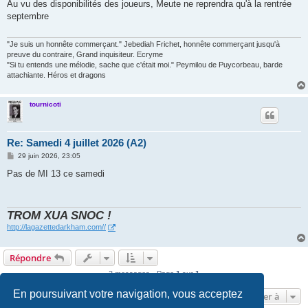
s
Au vu des disponibilités des joueurs, Meute ne reprendra qu'à la rentrée
s
septembre
a
g
e
"Je suis un honnête commerçant." Jebediah Frichet, honnête commerçant jusqu'à
preuve du contraire, Grand inquisiteur. Ecryme
"Si tu entends une mélodie, sache que c'était moi." Peymilou de Puycorbeau, barde
attachiante. Héros et dragons
tournicoti
Re: Samedi 4 juillet 2026 (A2)
M
29 juin 2026, 23:05
e
s
Pas de MI 13 ce samedi
s
a
g
e
TROM XUA SNOC !
http://lagazettedarkham.com//
Répondre
3 messages • Page
1
sur
1
En poursuivant votre navigation, vous acceptez
Aller à