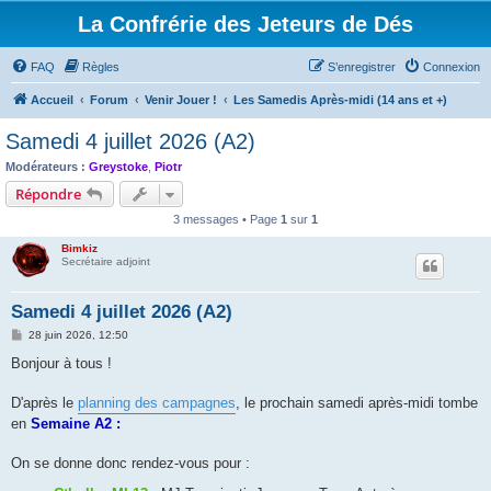
La Confrérie des Jeteurs de Dés
FAQ
Règles
S’enregistrer
Connexion
Accueil
Forum
Venir Jouer !
Les Samedis Après-midi (14 ans et +)
Samedi 4 juillet 2026 (A2)
Modérateurs :
Greystoke
,
Piotr
Répondre
3 messages • Page
1
sur
1
Bimkiz
Secrétaire adjoint
Samedi 4 juillet 2026 (A2)
M
28 juin 2026, 12:50
e
s
Bonjour à tous !
s
a
g
D'après le
planning des campagnes
, le prochain samedi après-midi tombe
e
en
Semaine A2 :
On se donne donc rendez-vous pour :