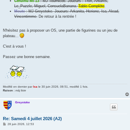
Cthulhu MI-13
: MJ Tournicoti. Joueurs : Tron, Antarès,
Le_Puzzle, Miguel, ConsuelaBanana.
Table Complète
.
Meute
: MJ Greystoke. Joueurs: Arkanita, Herione, Isa, Alead,
Vincentimme.
De retour à la rentrée !
N'hésitez pas à proposer un OS, une partie de figurines ou un jeu de
plateau...
C'est à vous !
Passez une bonne semaine.
Modifié en dernier par
Isa
le 30 juin 2026, 08:51, modifié 1 fois.
Raison :
màj liste
Greystoke
Re: Samedi 4 juillet 2026 (A2)
M
28 juin 2026, 12:53
e