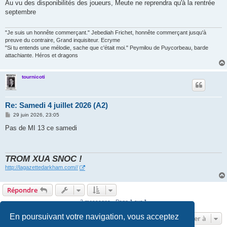
s
Au vu des disponibilités des joueurs, Meute ne reprendra qu'à la rentrée
s
septembre
a
g
e
"Je suis un honnête commerçant." Jebediah Frichet, honnête commerçant jusqu'à
preuve du contraire, Grand inquisiteur. Ecryme
"Si tu entends une mélodie, sache que c'était moi." Peymilou de Puycorbeau, barde
attachiante. Héros et dragons
tournicoti
Re: Samedi 4 juillet 2026 (A2)
M
29 juin 2026, 23:05
e
s
Pas de MI 13 ce samedi
s
a
g
e
TROM XUA SNOC !
http://lagazettedarkham.com//
Répondre
3 messages • Page
1
sur
1
En poursuivant votre navigation, vous acceptez
Aller à