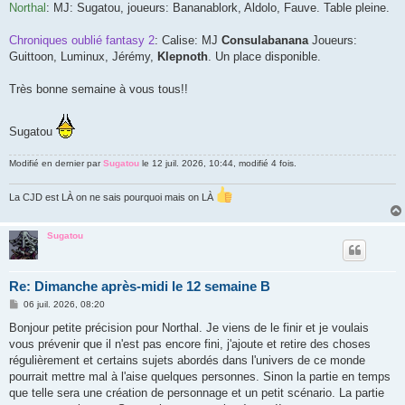
Northal
: MJ: Sugatou, joueurs: Bananablork, Aldolo, Fauve. Table pleine.
Chroniques oublié fantasy 2
: Calise: MJ
Consulabanana
Joueurs:
Guittoon, Luminux, Jérémy,
Klepnoth
. Un place disponible.
Très bonne semaine à vous tous!!
Sugatou
Modifié en dernier par
Sugatou
le 12 juil. 2026, 10:44, modifié 4 fois.
La CJD est LÀ on ne sais pourquoi mais on LÀ
Sugatou
Re: Dimanche après-midi le 12 semaine B
M
06 juil. 2026, 08:20
e
s
Bonjour petite précision pour Northal. Je viens de le finir et je voulais
s
vous prévenir que il n'est pas encore fini, j'ajoute et retire des choses
a
g
régulièrement et certains sujets abordés dans l'univers de ce monde
e
pourrait mettre mal à l'aise quelques personnes. Sinon la partie en temps
que telle sera une création de personnage et un petit scénario. La partie