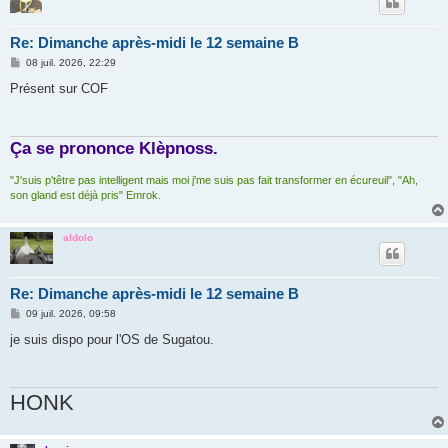
Re: Dimanche après-midi le 12 semaine B
M
08 juil. 2026, 22:29
e
s
Présent sur COF
s
a
g
e
Ça se prononce Klèpnoss.
"J'suis p'têtre pas intelligent mais moi j'me suis pas fait transformer en écureuil", "Ah,
son gland est déjà pris" Emrok.
aldolo
Re: Dimanche après-midi le 12 semaine B
M
09 juil. 2026, 09:58
e
s
je suis dispo pour l'OS de Sugatou.
s
a
g
e
HONK