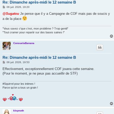
Re: Dimanche après-midi le 12 semaine B
M
06 juil. 2026, 19:20
e
s
@Sugatou
Je pense que il y a Campagne de COF mais pas de soucis y
s
a de la place
a
g
e
"Vous savez c'que c'est, mon problème ? Trop gentil"
"Tout cramer pour repartir sur des bases saines !"
ConsuelaBanana
Re: Dimanche après-midi le 12 semaine B
M
06 juil. 2026, 19:53
e
s
Effectivement, exceptionnellement COF jouera cette semaine.
s
(Pour le moment, je ne peux pas accueillir de STF)
a
g
e
#Squirrel pour les intimes !
Parce qu'on a tous un grain !
klepnoth