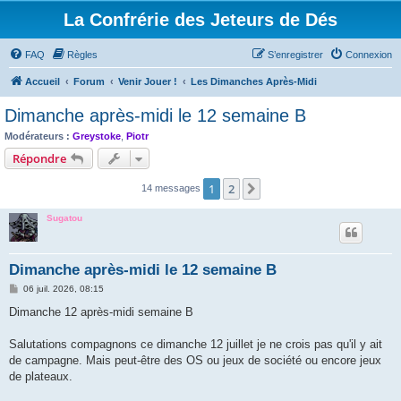
La Confrérie des Jeteurs de Dés
FAQ
Règles
S’enregistrer
Connexion
Accueil
Forum
Venir Jouer !
Les Dimanches Après-Midi
Dimanche après-midi le 12 semaine B
Modérateurs :
Greystoke
,
Piotr
Répondre
1
2
Suivante
14 messages
Sugatou
Dimanche après-midi le 12 semaine B
M
06 juil. 2026, 08:15
e
s
Dimanche 12 après-midi semaine B
s
a
g
Salutations compagnons ce dimanche 12 juillet je ne crois pas qu'il y ait
e
de campagne. Mais peut-être des OS ou jeux de société ou encore jeux
de plateaux.