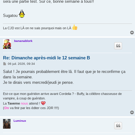
sera une partie test. Sur ce, bonne semaine à tous!!
Sugatou
La CJD est LÀ on ne sais pourquoi mais on LÀ
bananablork
Re: Dimanche après-midi le 12 semaine B
M
06 juil. 2026, 09:34
e
s
Salut ! Je pourrais probablement être lâ. Il faut que je te reconfirme ça
s
dans la semaine.
a
g
Je te dirais vers mercredi/jeudi je pense.
e
Est-ce que mon guéridon arrive avant Cordelia ? - Buffy, la célèbre chasseuse de
vampire, à coup de guéridon.
La
Taverne
nous
attend !
(
On
va finir par les éditer ces JDR !!!!)
Luminux