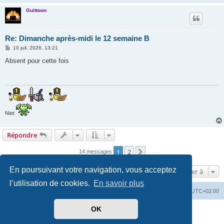
Guittoon
Re: Dimanche après-midi le 12 semaine B
M
10 juil. 2026, 13:21
e
s
Absent pour cette fois
s
a
g
e
Niet
Répondre
1
2
Suivante
14 messages
En poursuivant votre navigation, vous acceptez
Aller à
l’utilisation de cookies.
En savoir plus
Accueil
Forum
Supprimer les cookies
Heures au format
UTC+02:00
OK
Développé par
phpBB
® Forum Software © phpBB Limited
Traduit par
phpBB-fr.com