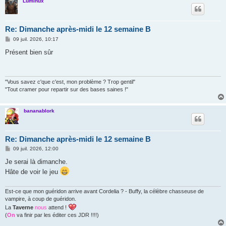
Luminux
Re: Dimanche après-midi le 12 semaine B
M
09 juil. 2026, 10:17
e
s
Présent bien sûr
s
a
g
e
"Vous savez c'que c'est, mon problème ? Trop gentil"
"Tout cramer pour repartir sur des bases saines !"
bananablork
Re: Dimanche après-midi le 12 semaine B
M
09 juil. 2026, 12:00
e
s
Je serai là dimanche.
s
Hâte de voir le jeu
a
g
e
Est-ce que mon guéridon arrive avant Cordelia ? - Buffy, la célèbre chasseuse de
vampire, à coup de guéridon.
La
Taverne
nous
attend !
(
On
va finir par les éditer ces JDR !!!!)