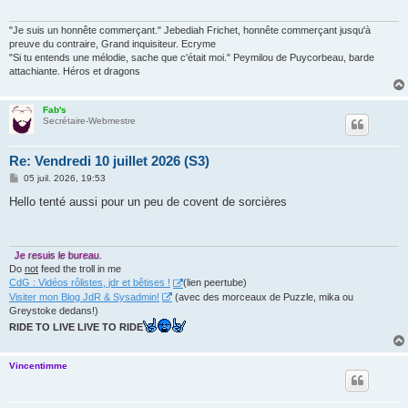
g
e
"Je suis un honnête commerçant." Jebediah Frichet, honnête commerçant jusqu'à
preuve du contraire, Grand inquisiteur. Ecryme
"Si tu entends une mélodie, sache que c'était moi." Peymilou de Puycorbeau, barde
attachiante. Héros et dragons
Fab's
Secrétaire-Webmestre
Re: Vendredi 10 juillet 2026 (S3)
M
05 juil. 2026, 19:53
e
s
Hello tenté aussi pour un peu de covent de sorcières
s
a
g
e
Je resuis le bureau.
Do
not
feed the troll in me
CdG : Vidéos rôlistes, jdr et bêtises !
(lien peertube)
Visiter mon Blog JdR & Sysadmin!
(avec des morceaux de Puzzle, mika ou
Greystoke dedans!)
RIDE TO LIVE LIVE TO RIDE
Vincentimme