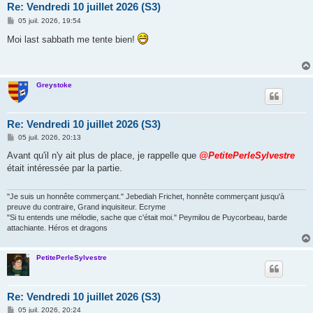
Re: Vendredi 10 juillet 2026 (S3)
M
05 juil. 2026, 19:54
e
s
Moi last sabbath me tente bien!
s
a
g
e
Greystoke
Re: Vendredi 10 juillet 2026 (S3)
M
05 juil. 2026, 20:13
e
s
Avant qu'il n'y ait plus de place, je rappelle que
@PetitePerleSylvestre
s
était intéressée par la partie.
a
g
e
"Je suis un honnête commerçant." Jebediah Frichet, honnête commerçant jusqu'à
preuve du contraire, Grand inquisiteur. Ecryme
"Si tu entends une mélodie, sache que c'était moi." Peymilou de Puycorbeau, barde
attachiante. Héros et dragons
PetitePerleSylvestre
Re: Vendredi 10 juillet 2026 (S3)
M
05 juil. 2026, 20:24