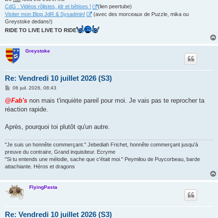
CdG : Vidéos rôlistes, jdr et bêtises !
(lien peertube)
Visiter mon Blog JdR & Sysadmin!
(avec des morceaux de Puzzle, mika ou
Greystoke dedans!)
RIDE TO LIVE LIVE TO RIDE
Greystoke
Re: Vendredi 10 juillet 2026 (S3)
M
06 juil. 2026, 08:43
e
s
@Fab's
non mais t'inquiète pareil pour moi. Je vais pas te reprocher ta
s
réaction rapide.
a
g
e
Après, pourquoi toi plutôt qu'un autre.
"Je suis un honnête commerçant." Jebediah Frichet, honnête commerçant jusqu'à
preuve du contraire, Grand inquisiteur. Ecryme
"Si tu entends une mélodie, sache que c'était moi." Peymilou de Puycorbeau, barde
attachiante. Héros et dragons
FlyingPasta
Re: Vendredi 10 juillet 2026 (S3)