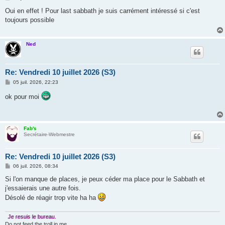
e
s
Oui en effet ! Pour last sabbath je suis carrément intéressé si c'est
s
toujours possible
a
g
e
Ned
Re: Vendredi 10 juillet 2026 (S3)
M
05 juil. 2026, 22:23
e
s
ok pour moi
s
a
g
e
Fab's
Secrétaire-Webmestre
Re: Vendredi 10 juillet 2026 (S3)
M
06 juil. 2026, 08:34
e
s
Si l'on manque de places, je peux céder ma place pour le Sabbath et
s
j'essaierais une autre fois.
a
g
Désolé de réagir trop vite ha ha
e
Je resuis le bureau.
Do
not
feed the troll in me