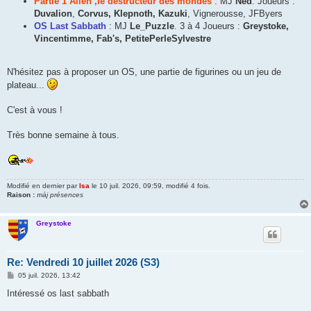
Partie 1 Alien ,le destructeur des mondes
: MJ
Ned
. Joueurs :
Duvalion
,
Corvus, Klepnoth, Kazuki
, Vignerousse, JFByers
OS Last Sabbath
: MJ
Le_Puzzle
. 3 à 4 Joueurs :
Greystoke,
Vincentimme, Fab's, PetitePerleSylvestre
N'hésitez pas à proposer un OS, une partie de figurines ou un jeu de
plateau...
C'est à vous !
Très bonne semaine à tous.
Modifié en dernier par
Isa
le 10 juil. 2026, 09:59, modifié 4 fois.
Raison :
màj présences
Greystoke
Re: Vendredi 10 juillet 2026 (S3)
M
05 juil. 2026, 13:42
e
s
Intéressé os last sabbath
s
a