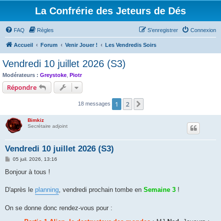
La Confrérie des Jeteurs de Dés
FAQ
Règles
S’enregistrer
Connexion
Accueil
Forum
Venir Jouer !
Les Vendredis Soirs
Vendredi 10 juillet 2026 (S3)
Modérateurs :
Greystoke
,
Piotr
Répondre
1
2
Suivante
18 messages
Bimkiz
Secrétaire adjoint
Vendredi 10 juillet 2026 (S3)
M
05 juil. 2026, 13:16
e
s
Bonjour à tous !
s
a
g
D'après le
planning
, vendredi prochain tombe en
Semaine 3
!
e
On se donne donc rendez-vous pour :