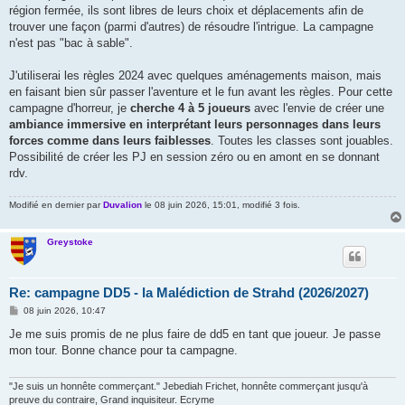
région fermée, ils sont libres de leurs choix et déplacements afin de
trouver une façon (parmi d'autres) de résoudre l'intrigue. La campagne
n'est pas "bac à sable".
J'utiliserai les règles 2024 avec quelques aménagements maison, mais
en faisant bien sûr passer l'aventure et le fun avant les règles. Pour cette
campagne d'horreur, je
cherche 4 à 5 joueurs
avec l'envie de créer une
ambiance immersive en interprétant leurs personnages dans leurs
forces comme dans leurs faiblesses
. Toutes les classes sont jouables.
Possibilité de créer les PJ en session zéro ou en amont en se donnant
rdv.
Modifié en dernier par
Duvalion
le 08 juin 2026, 15:01, modifié 3 fois.
Greystoke
Re: campagne DD5 - la Malédiction de Strahd (2026/2027)
M
08 juin 2026, 10:47
e
s
Je me suis promis de ne plus faire de dd5 en tant que joueur. Je passe
s
mon tour. Bonne chance pour ta campagne.
a
g
e
"Je suis un honnête commerçant." Jebediah Frichet, honnête commerçant jusqu'à
preuve du contraire, Grand inquisiteur. Ecryme