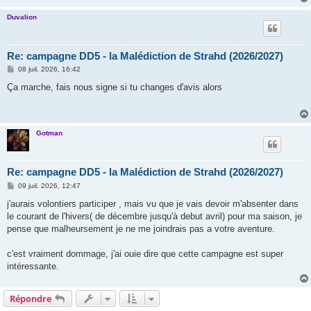
Duvalion
Re: campagne DD5 - la Malédiction de Strahd (2026/2027)
M
08 juil. 2026, 16:42
e
s
Ça marche, fais nous signe si tu changes d'avis alors
s
a
g
e
Gotman
Re: campagne DD5 - la Malédiction de Strahd (2026/2027)
M
09 juil. 2026, 12:47
e
s
j'aurais volontiers participer , mais vu que je vais devoir m'absenter dans
s
le courant de l'hivers( de décembre jusqu'à debut avril) pour ma saison, je
a
g
pense que malheursement je ne me joindrais pas a votre aventure.
e
c'est vraiment dommage, j'ai ouie dire que cette campagne est super
intéressante.
Répondre