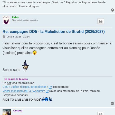
"Si tu entends une mélodie, sache que c'était moi." Peymilou de Puycorbeau, barde
attachiante. Héros et dragons
Fab's
Secrétaire-Webmestre
Re: campagne DD5 - la Malédiction de Strahd (2026/2027)
M
08 juin 2026, 11:24
e
s
Félicitations pour ta proposition, c’est la bonne saison pour commencer à
s
visualiser quelles campagnes entreraient au planning pour l’année
a
g
(scolaire) prochaine
.
e
Bonne suite
Je resuis le bureau.
Do
not
feed the troll in me
CdG : Vidéos rôlistes, jdr et bêtises !
(lien peertube)
Visiter mon Blog JdR & Sysadmin!
(avec des morceaux de Puzzle, mika ou
Greystoke dedans!)
RIDE TO LIVE LIVE TO RIDE
Corvus