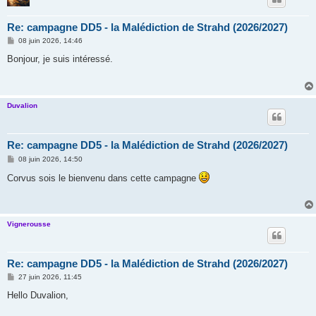
Re: campagne DD5 - la Malédiction de Strahd (2026/2027)
M
08 juin 2026, 14:46
e
s
Bonjour, je suis intéressé.
s
a
g
e
Duvalion
Re: campagne DD5 - la Malédiction de Strahd (2026/2027)
M
08 juin 2026, 14:50
e
s
Corvus sois le bienvenu dans cette campagne
s
a
g
e
Vignerousse
Re: campagne DD5 - la Malédiction de Strahd (2026/2027)
M
27 juin 2026, 11:45
e
s
Hello Duvalion,
s
a