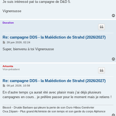
g
Je suis intéressé pat ta campagne de D&D 5.
e
Vignerousse
Duvalion
Re: campagne DD5 - la Malédiction de Strahd (2026/2027)
M
28 juin 2026, 02:24
e
s
Super, bienvenu à toi Vignerousse
s
a
g
e
Arkanita
Vice-président
Re: campagne DD5 - la Malédiction de Strahd (2026/2027)
M
08 juil. 2026, 10:58
e
s
En d’autre temps ça aurait été avec plaisir mais j’ai déjà plusieurs
s
campagnes en cours.. je préfère passer pour le moment mais je retiens !
a
g
e
Bisocé - Druide Barbare qui pleure la perte de son Ours-Hibou Genévrier
Oxa Zépam - Plus grand Alchimiste de son temps et son garde du corps Alphonce