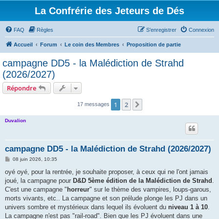
La Confrérie des Jeteurs de Dés
FAQ
Règles
S’enregistrer
Connexion
Accueil
Forum
Le coin des Membres
Proposition de partie
campagne DD5 - la Malédiction de Strahd
(2026/2027)
Répondre
1
2
Suivante
17 messages
Duvalion
campagne DD5 - la Malédiction de Strahd (2026/2027)
M
08 juin 2026, 10:35
e
s
oyé oyé, pour la rentrée, je souhaite proposer, à ceux qui ne l'ont jamais
s
joué, la campagne pour
D&D 5ème édition de la Malédiction de Strahd
.
a
g
C'est une campagne "
horreur
" sur le thème des vampires, loups-garous,
e
morts vivants, etc.. La campagne et son prélude plonge les PJ dans un
univers sombre et mystérieux dans lequel ils évoluent du
niveau 1 à 10
.
La campagne n'est pas "rail-road". Bien que les PJ évoluent dans une