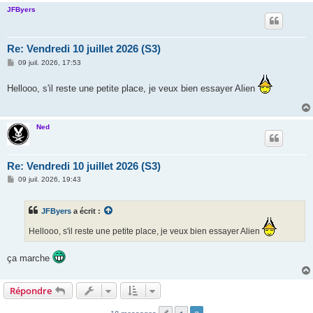
JFByers
Re: Vendredi 10 juillet 2026 (S3)
M
09 juil. 2026, 17:53
e
s
Hellooo, s'il reste une petite place, je veux bien essayer Alien
s
a
g
e
Ned
Re: Vendredi 10 juillet 2026 (S3)
M
09 juil. 2026, 19:43
e
s
s
JFByers
a écrit :
a
g
e
Hellooo, s'il reste une petite place, je veux bien essayer Alien
ça marche
Répondre