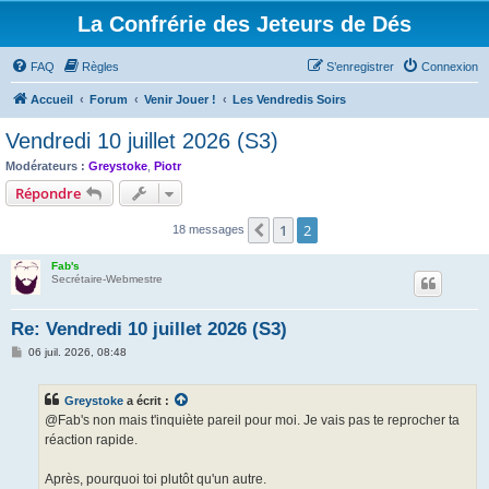
La Confrérie des Jeteurs de Dés
FAQ
Règles
S’enregistrer
Connexion
Accueil
Forum
Venir Jouer !
Les Vendredis Soirs
Vendredi 10 juillet 2026 (S3)
Modérateurs :
Greystoke
,
Piotr
Répondre
1
2
Précédente
18 messages
Fab's
Secrétaire-Webmestre
Re: Vendredi 10 juillet 2026 (S3)
M
06 juil. 2026, 08:48
e
s
s
Greystoke
a écrit :
a
g
@Fab's non mais t'inquiète pareil pour moi. Je vais pas te reprocher ta
e
réaction rapide.
Après, pourquoi toi plutôt qu'un autre.