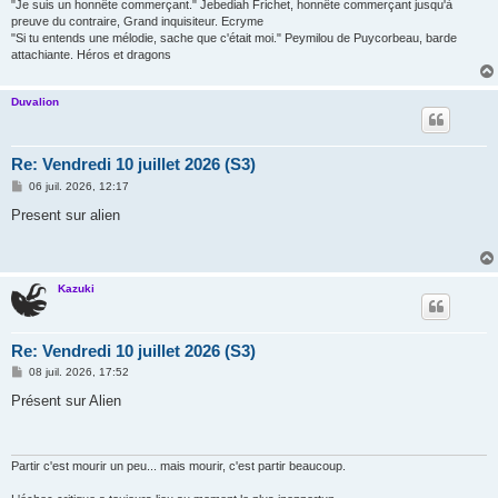
"Je suis un honnête commerçant." Jebediah Frichet, honnête commerçant jusqu'à
preuve du contraire, Grand inquisiteur. Ecryme
"Si tu entends une mélodie, sache que c'était moi." Peymilou de Puycorbeau, barde
attachiante. Héros et dragons
Duvalion
Re: Vendredi 10 juillet 2026 (S3)
M
06 juil. 2026, 12:17
e
s
Present sur alien
s
a
g
e
Kazuki
Re: Vendredi 10 juillet 2026 (S3)
M
08 juil. 2026, 17:52
e
s
Présent sur Alien
s
a
g
e
Partir c'est mourir un peu... mais mourir, c'est partir beaucoup.