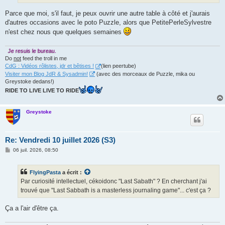
Parce que moi, s'il faut, je peux ouvrir une autre table à côté et j'aurais
d'autres occasions avec le poto Puzzle, alors que PetitePerleSylvestre
n'est chez nous que quelques semaines
Je resuis le bureau.
Do
not
feed the troll in me
CdG : Vidéos rôlistes, jdr et bêtises !
(lien peertube)
Visiter mon Blog JdR & Sysadmin!
(avec des morceaux de Puzzle, mika ou
Greystoke dedans!)
RIDE TO LIVE LIVE TO RIDE
Greystoke
Re: Vendredi 10 juillet 2026 (S3)
M
06 juil. 2026, 08:50
e
s
s
FlyingPasta
a écrit :
a
g
Par curiosité intellectuel, cékoidonc "Last Sabath" ? En cherchant j'ai
e
trouvé que "Last Sabbath is a masterless journaling game"... c'est ça ?
Ça a l'air d'être ça.