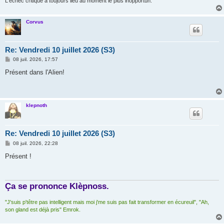
L'échec critique a toujours lieu au moment le plus inopportun.
Corvus
Re: Vendredi 10 juillet 2026 (S3)
M
08 juil. 2026, 17:57
e
s
Présent dans l'Alien!
s
a
g
e
klepnoth
Re: Vendredi 10 juillet 2026 (S3)
M
08 juil. 2026, 22:28
e
s
Présent !
s
a
g
e
Ça se prononce Klèpnoss.
"J'suis p'têtre pas intelligent mais moi j'me suis pas fait transformer en écureuil", "Ah,
son gland est déjà pris" Emrok.