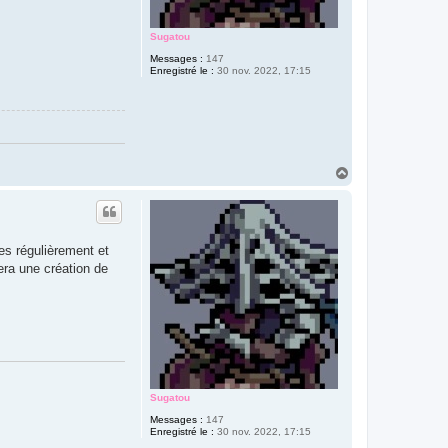
Sugatou
Messages :
147
Enregistré le :
30 nov. 2022, 17:15
H
a
u
t
ses régulièrement et
era une création de
Sugatou
Messages :
147
Enregistré le :
30 nov. 2022, 17:15