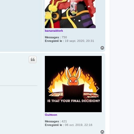
bananablork
Messages :
750
Enregistré le :
19 sept. 2020, 20:31
H
a
u
t
Guittoon
Messages :
421
Enregistré le :
06 oct. 2019, 22:16
H