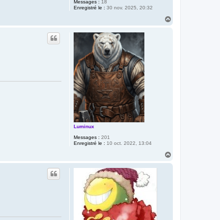
Messages :
18
Enregistré le :
30 nov. 2025, 20:32
H
a
u
t
Luminux
Messages :
201
Enregistré le :
10 oct. 2022, 13:04
H
a
u
t