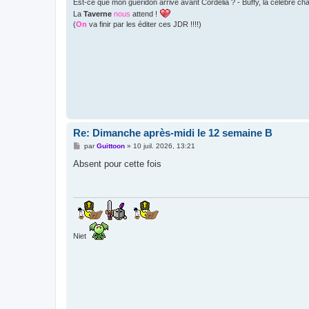
Est-ce que mon guéridon arrive avant Cordelia ? - Buffy, la célèbre c
La
Taverne
nous
attend !
(
On
va finir par les éditer ces JDR !!!!)
Re: Dimanche après-midi le 12 semaine B
M
par
Guittoon
»
10 juil. 2026, 13:21
e
s
Absent pour cette fois
s
a
g
e
Niet