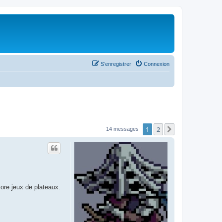
S’enregistrer
Connexion
1
2
Suivante
14 messages
ore jeux de plateaux.