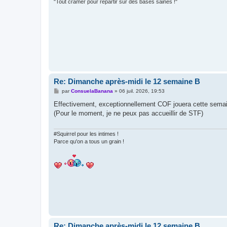
"Tout cramer pour repartir sur des bases saines !"
Re: Dimanche après-midi le 12 semaine B
M
par
ConsuelaBanana
»
06 juil. 2026, 19:53
e
s
Effectivement, exceptionnellement COF jouera cette sema
s
(Pour le moment, je ne peux pas accueillir de STF)
a
g
e
#Squirrel pour les intimes !
Parce qu'on a tous un grain !
Re: Dimanche après-midi le 12 semaine B