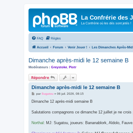
La Confrérie des 
La Confrérie où les dés sont jetés !
FAQ
Règles
Accueil
Forum
Venir Jouer !
Les Dimanches Après-Mid
Dimanche après-midi le 12 semaine B
Modérateurs :
Greystoke
,
Piotr
Répondre
Dimanche après-midi le 12 semaine B
M
par
Sugatou
»
06 juil. 2026, 08:15
e
s
Dimanche 12 après-midi semaine B
s
a
g
Salutations compagnons ce dimanche 12 juillet je ne crois 
e
Northal
: MJ: Sugatou, joueurs: Bananablork, Aldolo, Fauve.