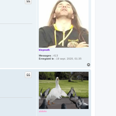
t
klepnoth
Messages :
413
Enregistré le :
19 sept. 2020, 01:35
H
a
u
t
aldolo