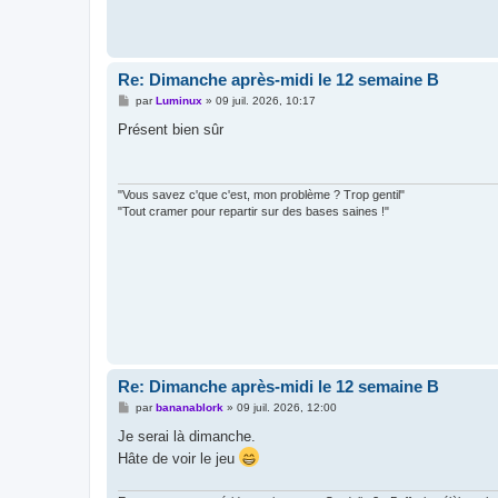
Re: Dimanche après-midi le 12 semaine B
M
par
Luminux
»
09 juil. 2026, 10:17
e
s
Présent bien sûr
s
a
g
e
"Vous savez c'que c'est, mon problème ? Trop gentil"
"Tout cramer pour repartir sur des bases saines !"
Re: Dimanche après-midi le 12 semaine B
M
par
bananablork
»
09 juil. 2026, 12:00
e
s
Je serai là dimanche.
s
Hâte de voir le jeu
a
g
e