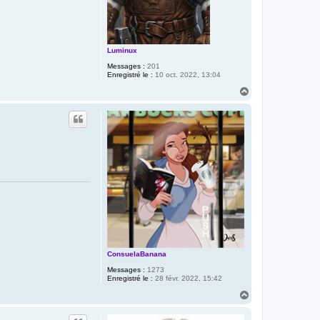
Luminux
Messages :
201
Enregistré le :
10 oct. 2022, 13:04
H
a
u
t
ConsuelaBanana
Messages :
1273
Enregistré le :
28 févr. 2022, 15:42
H
a
u