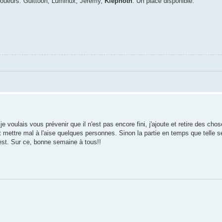
oueurs: Guittoon, Luminux, Jérémy,
Klepnoth
. Un place disponible.
 je voulais vous prévenir que il n'est pas encore fini, j'ajoute et retire des cho
 mettre mal à l'aise quelques personnes. Sinon la partie en temps que telle s
test. Sur ce, bonne semaine à tous!!