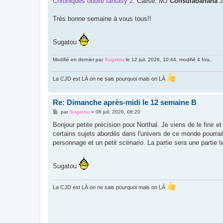
Chroniques oublié fantasy 2
: Calise: MJ
Consulabanana
J
Très bonne semaine à vous tous!!
Sugatou
Modifié en dernier par
Sugatou
le 12 juil. 2026, 10:44, modifié 4 fois.
La CJD est LÀ on ne sais pourquoi mais on LÀ
Re: Dimanche après-midi le 12 semaine B
M
par
Sugatou
»
06 juil. 2026, 08:20
e
s
Bonjour petite précision pour Northal. Je viens de le finir et
s
certains sujets abordés dans l'univers de ce monde pourrait
a
g
personnage et un petit scénario. La partie sera une partie 
e
Sugatou
La CJD est LÀ on ne sais pourquoi mais on LÀ