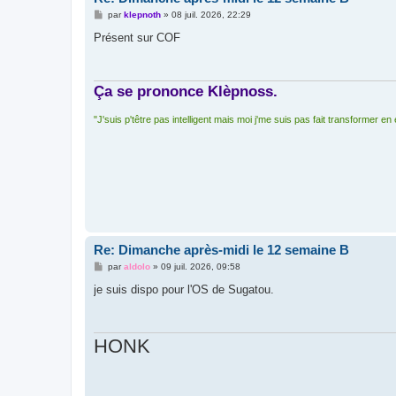
M
par
klepnoth
»
08 juil. 2026, 22:29
e
s
Présent sur COF
s
a
g
e
Ça se prononce Klèpnoss.
"J'suis p'têtre pas intelligent mais moi j'me suis pas fait transformer en
Re: Dimanche après-midi le 12 semaine B
M
par
aldolo
»
09 juil. 2026, 09:58
e
s
je suis dispo pour l'OS de Sugatou.
s
a
g
e
HONK