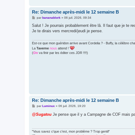
Re: Dimanche après-midi le 12 semaine B
M
par
bananablork
»
06 juil. 2026, 09:34
e
s
Salut ! Je pourrais probablement être lâ. Il faut que je te 
s
Je te dirais vers mercredi/jeudi je pense.
a
g
e
Est-ce que mon guéridon arrive avant Cordelia ? - Buffy, la célèbre c
La
Taverne
nous
attend !
(
On
va finir par les éditer ces JDR !!!!)
Re: Dimanche après-midi le 12 semaine B
M
par
Luminux
»
06 juil. 2026, 19:20
e
s
@Sugatou
Je pense que il y a Campagne de COF mais pas
s
a
g
e
"Vous savez c'que c'est, mon problème ? Trop gentil"