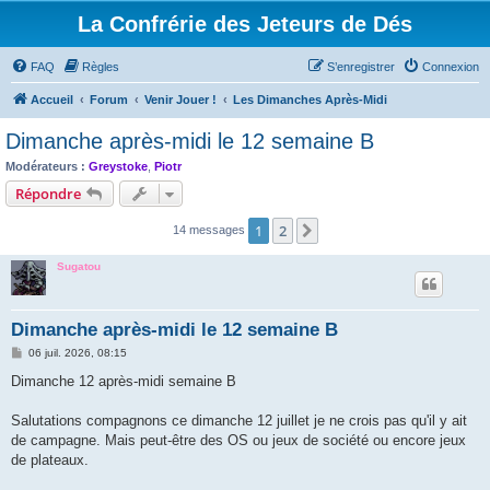
La Confrérie des Jeteurs de Dés
FAQ
Règles
S’enregistrer
Connexion
Accueil
Forum
Venir Jouer !
Les Dimanches Après-Midi
Dimanche après-midi le 12 semaine B
Modérateurs :
Greystoke
,
Piotr
Répondre
1
2
Suivante
14 messages
Sugatou
Dimanche après-midi le 12 semaine B
M
06 juil. 2026, 08:15
e
s
Dimanche 12 après-midi semaine B
s
a
g
Salutations compagnons ce dimanche 12 juillet je ne crois pas qu'il y ait
e
de campagne. Mais peut-être des OS ou jeux de société ou encore jeux
de plateaux.