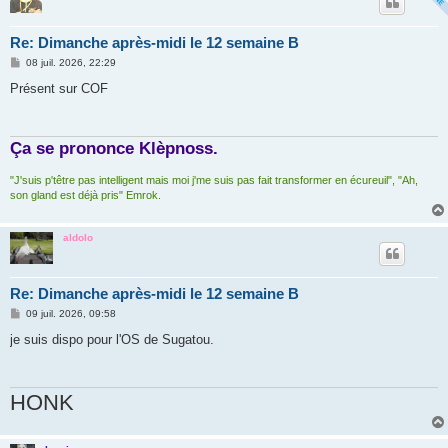
Re: Dimanche après-midi le 12 semaine B
M
08 juil. 2026, 22:29
e
s
Présent sur COF
s
a
g
e
Ça se prononce Klèpnoss.
"J'suis p'têtre pas intelligent mais moi j'me suis pas fait transformer en écureuil", "Ah,
son gland est déjà pris" Emrok.
aldolo
Re: Dimanche après-midi le 12 semaine B
M
09 juil. 2026, 09:58
e
s
je suis dispo pour l'OS de Sugatou.
s
a
g
e
HONK