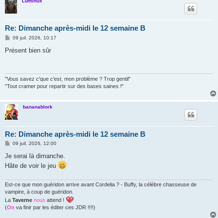
Luminux
Re: Dimanche après-midi le 12 semaine B
M
09 juil. 2026, 10:17
e
s
Présent bien sûr
s
a
g
e
"Vous savez c'que c'est, mon problème ? Trop gentil"
"Tout cramer pour repartir sur des bases saines !"
bananablork
Re: Dimanche après-midi le 12 semaine B
M
09 juil. 2026, 12:00
e
s
Je serai là dimanche.
s
Hâte de voir le jeu
a
g
e
Est-ce que mon guéridon arrive avant Cordelia ? - Buffy, la célèbre chasseuse de
vampire, à coup de guéridon.
La
Taverne
nous
attend !
(
On
va finir par les éditer ces JDR !!!!)