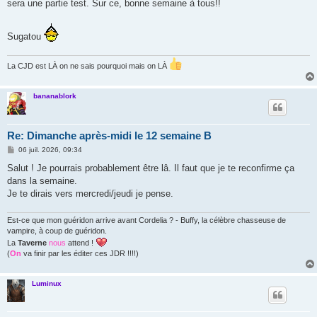
sera une partie test. Sur ce, bonne semaine à tous!!
Sugatou
La CJD est LÀ on ne sais pourquoi mais on LÀ
bananablork
Re: Dimanche après-midi le 12 semaine B
M
06 juil. 2026, 09:34
e
s
Salut ! Je pourrais probablement être lâ. Il faut que je te reconfirme ça
s
dans la semaine.
a
g
Je te dirais vers mercredi/jeudi je pense.
e
Est-ce que mon guéridon arrive avant Cordelia ? - Buffy, la célèbre chasseuse de
vampire, à coup de guéridon.
La
Taverne
nous
attend !
(
On
va finir par les éditer ces JDR !!!!)
Luminux