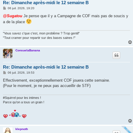
Re: Dimanche après-midi le 12 semaine B
M
06 juil. 2026, 19:20
e
s
@Sugatou
Je pense que il y a Campagne de COF mais pas de soucis y
s
a de la place
a
g
e
"Vous savez c'que c'est, mon problème ? Trop gentil"
"Tout cramer pour repartir sur des bases saines !"
ConsuelaBanana
Re: Dimanche après-midi le 12 semaine B
M
06 juil. 2026, 19:53
e
s
Effectivement, exceptionnellement COF jouera cette semaine.
s
(Pour le moment, je ne peux pas accueillir de STF)
a
g
e
#Squirrel pour les intimes !
Parce qu'on a tous un grain !
klepnoth