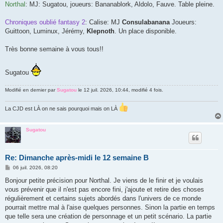
Northal
: MJ: Sugatou, joueurs: Bananablork, Aldolo, Fauve. Table pleine.
Chroniques oublié fantasy 2
: Calise: MJ
Consulabanana
Joueurs:
Guittoon, Luminux, Jérémy,
Klepnoth
. Un place disponible.
Très bonne semaine à vous tous!!
Sugatou
Modifié en dernier par
Sugatou
le 12 juil. 2026, 10:44, modifié 4 fois.
La CJD est LÀ on ne sais pourquoi mais on LÀ
Sugatou
Re: Dimanche après-midi le 12 semaine B
M
06 juil. 2026, 08:20
e
s
Bonjour petite précision pour Northal. Je viens de le finir et je voulais
s
vous prévenir que il n'est pas encore fini, j'ajoute et retire des choses
a
g
régulièrement et certains sujets abordés dans l'univers de ce monde
e
pourrait mettre mal à l'aise quelques personnes. Sinon la partie en temps
que telle sera une création de personnage et un petit scénario. La partie