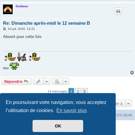
Guittoon
Re: Dimanche après-midi le 12 semaine B
M
10 juil. 2026, 13:21
e
s
Absent pour cette fois
s
a
g
e
Niet
Répondre
1
2
Suivante
14 messages
En poursuivant votre navigation, vous acceptez
Aller à
l’utilisation de cookies.
En savoir plus
Accueil
Forum
Supprimer les cookies
Heures au format
UTC+02:00
OK
Développé par
phpBB
® Forum Software © phpBB Limited
Traduit par
phpBB-fr.com