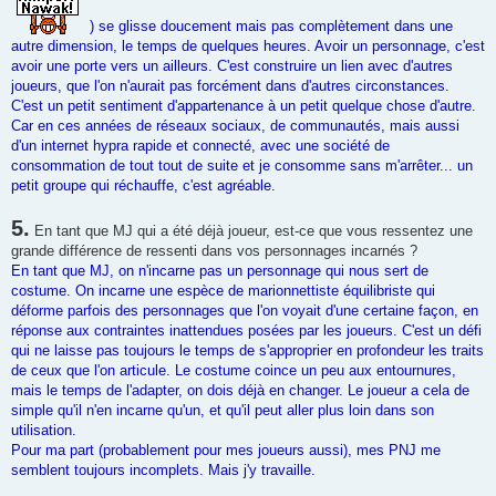
) se glisse doucement mais pas complètement dans une
autre dimension, le temps de quelques heures. Avoir un personnage, c'est
avoir une porte vers un ailleurs. C'est construire un lien avec d'autres
joueurs, que l'on n'aurait pas forcément dans d'autres circonstances.
C'est un petit sentiment d'appartenance à un petit quelque chose d'autre.
Car en ces années de réseaux sociaux, de communautés, mais aussi
d'un internet hypra rapide et connecté, avec une société de
consommation de tout tout de suite et je consomme sans m'arrêter... un
petit groupe qui réchauffe, c'est agréable.
5.
En tant que MJ qui a été déjà joueur, est-ce que vous ressentez une
grande différence de ressenti dans vos personnages incarnés ?
En tant que MJ, on n'incarne pas un personnage qui nous sert de
costume. On incarne une espèce de marionnettiste équilibriste qui
déforme parfois des personnages que l'on voyait d'une certaine façon, en
réponse aux contraintes inattendues posées par les joueurs. C'est un défi
qui ne laisse pas toujours le temps de s'approprier en profondeur les traits
de ceux que l'on articule. Le costume coince un peu aux entournures,
mais le temps de l'adapter, on dois déjà en changer. Le joueur a cela de
simple qu'il n'en incarne qu'un, et qu'il peut aller plus loin dans son
utilisation.
Pour ma part (probablement pour mes joueurs aussi), mes PNJ me
semblent toujours incomplets. Mais j'y travaille.