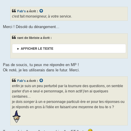
e
s
s
Fab's
a écrit :
a
g
c'est fait monseigneur, à votre service.
e
Merci ! Désolé du dérangement...
rant de libriste a écrit :
► AFFICHER LE TEXTE
Pas de soucis, tu peux me répondre en MP !
Ok noté, je les utiliserais dans le futur. Merci.
Fab's
a écrit :
enfin je suis un peu perturbé par la tournure des questions, on semble
parler d'un·e seul·e personnage, à mon actif j'en ai quelques
centaines…
je dois
songer
à un·e personnage particuli·ère·er pour tes réponses ou
je réponds en gros à l'idée en faisant une moyenne de tou·te·s ?