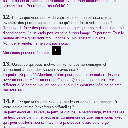
puis je boude et passe à autre chose. C'était mon costume quoi ! Je
l'aimais bien ! Pourquoi tu l'as déchiré ?!
12.
Est-ce que vous sortez de votre zone de confort quand vous
inventez des personnages ou est-ce qu'il sont fait à votre image ?
J'essaye de faire des personnages qui ont quelque chose d'horripilant, ou
d'handicapant. Je ne crois pas les faire à mon image. Et pourtant. Tout le
monde affirme qu'ils sont moi.Grincheux. Rouspétant. Chiants...
Non. Je le répète. Ils ne sont pas nous.
Mais nous pouvons être eux.
13.
Qu'est-ce qui vous motive à inventer ces personnages et
ultimement à tisser des souvenirs avec eux ?
La partie. Si j'ai créé Albertine, c'était pour jouer sur un certain Univers,
avec un certain MJ et un certain Groupe. Quelque chose aurais été
différent qu'Albertine n'aurait pas vu le jour. Le costume idéal ne se créé
pas tout seul.
14.
Est-ce que vous parlez de vos parties et de vos personnages à
votre cercle intime (amis/conjoint/famille) ?
Je peux évoquer l'univers, le jeux, le groupe, le personnage, mais pas les
parties. Le cercle intime peut ainsi comprendre ce que j'aime jouer, avec
qui, pour quelles raisons, mais il n'a pas besoin d'être surchargé
d'informations.