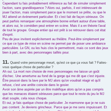
Cependant tu fais probablement référence au fait de simuler simplement
l'action, sans grandiloquence ? Alors oui, parfois, il est intéressant de
jouer l'action, mais simplement parce que le moment se prête, ou que le
MJ attend un évènement particulier. Et c'est fait de façon sérieuse. On
peut parfois remarquer une atmosphère bonne enfant autour d'une table,
et alors oui, le comédien peut entrer en scène. Mais il a en théorie l'aval
de tout le groupe. Groupe entier qui est prêt à se retrouver dans cet état
d'esprit.
Peu de jeux invitent explicitement au théâtre. Peut-être simplement par
ce que ce type de mise en scène ne permet par de poser une ambiance
particulière. Le GN, ou les huis clos le permettront, mais ce sont des jeux
bien à part, avec des personnages taillés pour.
11.
Quand votre personnage meurt, qu'est ce que ça vous fait ? Faites-
vous quelque chose de particulier ?
Ah oui. La mort non choisie de mes personnages me laisse un goût
d'échec. Une amertume au fond de la gorge qui me dit que c'est injuste.
Être poussé dans la lave par le MJ alors qu'on voudrait réagir et qu'il
refuse, c'est une arrête coincée dans le gosier.
Avoir son âme aspirée par un être maléfique alors qu'on a pas compris
que les menaces étaient sérieuses parce que tout le reste du jeu le MJ
était souple, cela nous choque.
Et oui, je fais quelque chose de particulier. Je marmonne que je ne suis
pas content. Je deviens grincheux. Parce que je me sens impuissant. Et