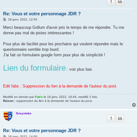
Re: Vous et votre personnage JDR ?
M
18 janv. 2022, 12:55
e
s
Merci beaucoup Gollum d'avoir pris le temps de me répondre. Tu me
s
donne pas mal de pistes intéressantes !
a
g
e
Pour plus de facilité pour les prochains qui veulent répondre mais le
questionnaire semble trop lourd.
J'ai fait un formulaire google form pour plus de simplicité !
Lien du formulaire
: voir plus bas
Edit fabs : Suppression du lien à la demande de l'auteur du post.
Modifié en dernier par
Fab's
le 18 janv. 2022, 18:44, modifié 2 fois.
Raison :
suppression du lien à la demande de l'auteur du post.
Greystoke
Re: Vous et votre personnage JDR ?
M
18 janv. 2022, 14:00