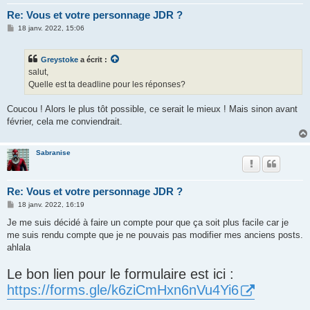
Re: Vous et votre personnage JDR ?
M
18 janv. 2022, 15:06
e
s
s
Greystoke
a écrit :
a
g
salut,
e
Quelle est ta deadline pour les réponses?
Coucou ! Alors le plus tôt possible, ce serait le mieux ! Mais sinon avant
février, cela me conviendrait.
Sabranise
Re: Vous et votre personnage JDR ?
M
18 janv. 2022, 16:19
e
s
Je me suis décidé à faire un compte pour que ça soit plus facile car je
s
me suis rendu compte que je ne pouvais pas modifier mes anciens posts.
a
g
ahlala
e
Le bon lien pour le formulaire est ici :
https://forms.gle/k6ziCmHxn6nVu4Yi6