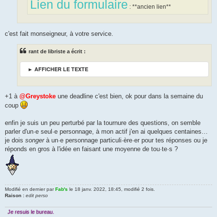
Lien du formulaire
: **ancien lien**
c'est fait monseigneur, à votre service.
rant de libriste a écrit :
► AFFICHER LE TEXTE
+1 à
@Greystoke
une deadline c'est bien, ok pour dans la semaine du
coup
enfin je suis un peu perturbé par la tournure des questions, on semble
parler d'un·e seul·e personnage, à mon actif j'en ai quelques centaines…
je dois
songer
à un·e personnage particuli·ère·er pour tes réponses ou je
réponds en gros à l'idée en faisant une moyenne de tou·te·s ?
Modifié en dernier par
Fab's
le 18 janv. 2022, 18:45, modifié 2 fois.
Raison :
edit perso
Je resuis le bureau.