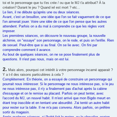
toi et le personnage que tu t'es crée / ou que le MJ t'a attribué? À la
création? Durant le jeu ? Quand iel est mort ? etc...
Le lien, il ne débute qu'après une ou deux séances.
Avant, c'est un brouillon, une idée que l'on se fait vaguement de ce que
l'on aimerait jouer. Voire une idée de ce que l'on pense que les autres
attendent. Parfois on a du mal à comprendre ce que les règles vont
imposer.
Les premières séances, on découvre le nouveau groupe, la nouvelle
alchimie, on "essaye" son personnage, on le rode, et puis on l'enfile. Rien
de sexuel. Peut-être que si au final. On se lie avec. On fini par
comprendre comment il avance.
Au bout de quelques séances, on ne se pose finalement plus de
questions. Il n'est pas nous, mais on est lui.
2.
Mais alors, pourquoi cet intérêt à votre personnage incarné apparait ?
Y a t-il des raisons particulières à cela ?
Complètement. En théorie, on a essayé de construire un personnage qui
pourrait nous intéresser. Si le personnage ne nous intéresse pas, si le jeu
ne nous intéresse pas, il n'y a finalement pas d'achat après la cabine
d'essayage et on le remise au placard. Parfois on peut tenter, avec
l'accord du MJ, un nouvel habit. Il m'est arrivé que mon Bigdo meurt en
étant trop irascible et en tentant une absurdité. J'ai tenté un autre habit
pour rester sur la table. Il ne m'a pas convenu. Alors parfois, on préfère
sortir du magasin.
Après quelques séances, si l'habit fait le moine, ou le chevalier, espion,