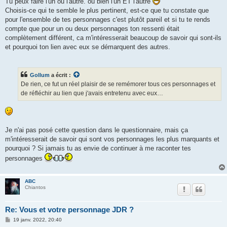
Tu peux faire l'un ou l'autre. ou bien l'un ET l'autre
Choisis-ce qui te semble le plus pertinent, est-ce que tu constate que
pour l'ensemble de tes personnages c'est plutôt pareil et si tu te rends
compte que pour un ou deux personnages ton ressenti était
complètement différent, ca m'intéresserait beaucoup de savoir qui sont-ils
et pourquoi ton lien avec eux se démarquent des autres.
Gollum
a écrit :
De rien, ce fut un réel plaisir de se remémorer tous ces personnages et
de réfléchir au lien que j'avais entretenu avec eux…
Je n'ai pas posé cette question dans le questionnaire, mais ça
m'intéresserait de savoir qui sont vos personnages les plus marquants et
pourquoi ? Si jamais tu as envie de continuer à me raconter tes
personnages
ABC
Chiantos
Re: Vous et votre personnage JDR ?
M
19 janv. 2022, 20:40
e