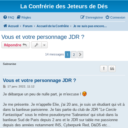
La Confrérie des Jeteurs de Dés
FAQ
Règles
S’enregistrer
Connexion
Accueil
Forum
Accueil de la Confrérie
Je ne suis pas encore inscrit, mais...
Vous et votre personnage JDR ?
Répondre
1
2
Suivante
14 messages
Sabranise
Vous et votre personnage JDR ?
M
17 janv. 2022, 11:12
e
s
Je débarque un peu de nulle part, je m'excuse !
s
a
g
Je me présente. Je m'appelle Elie, j'ai 20 ans, je suis un étudiant qui vit à
e
dans la banlieue parisienne. Je fais partie du club de JDR "
Le Cercle
Fantastique
" sous le même pseudonyme 'Sabranise' qui situé dans la
banlieue Sud de Paris depuis 2 ans et le JDR sur table me passionne
depuis des années notamment INS, Cyberpunk Red, D&D5 etc...