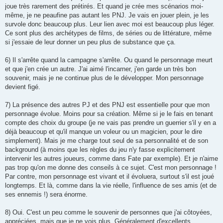
joue très rarement des prétirés. Et quand je crée mes scénarios moi-
même, je ne peaufine pas autant les PNJ. Je vais en jouer plein, je les
survole donc beaucoup plus. Leur lien avec moi est beaucoup plus léger.
Ce sont plus des archétypes de films, de séries ou de littérature, même
si j'essaie de leur donner un peu plus de substance que ça.
6) Il s'arrête quand la campagne s'arrête. Ou quand le personnage meurt
et que j'en crée un autre. J'ai aimé l'incarner, j'en garde un très bon
souvenir, mais je ne continue plus de le développer. Mon personnage
devient figé.
7) La présence des autres PJ et des PNJ est essentielle pour que mon
personnage évolue. Moins pour sa création. Même si je le fais en tenant
compte des choix du groupe (je ne vais pas prendre un guerrier s'il y en a
déjà beaucoup et qu'il manque un voleur ou un magicien, pour le dire
simplement). Mais je me charge tout seul de sa personnalité et de son
background (à moins que les règles du jeu n'y fasse explicitement
intervenir les autres joueurs, comme dans Fate par exemple). Et je n'aime
pas trop qu'on me donne des conseils à ce sujet. C'est mon personnage !
Par contre, mon personnage est vivant et il évoluera, surtout s'il est joué
longtemps. Et là, comme dans la vie réelle, l'influence de ses amis (et de
ses ennemis !) sera énorme.
8) Oui. C'est un peu comme le souvenir de personnes que j'ai côtoyées,
appréciées, mais que je ne vois plus. Généralement d'excellents