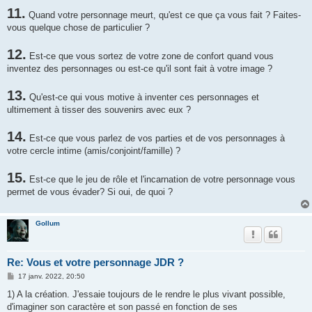
11.
Quand votre personnage meurt, qu'est ce que ça vous fait ? Faites-
vous quelque chose de particulier ?
12.
Est-ce que vous sortez de votre zone de confort quand vous
inventez des personnages ou est-ce qu'il sont fait à votre image ?
13.
Qu'est-ce qui vous motive à inventer ces personnages et
ultimement à tisser des souvenirs avec eux ?
14.
Est-ce que vous parlez de vos parties et de vos personnages à
votre cercle intime (amis/conjoint/famille) ?
15.
Est-ce que le jeu de rôle et l'incarnation de votre personnage vous
permet de vous évader? Si oui, de quoi ?
Gollum
Re: Vous et votre personnage JDR ?
M
17 janv. 2022, 20:50
e
s
1) A la création. J'essaie toujours de le rendre le plus vivant possible,
s
d'imaginer son caractère et son passé en fonction de ses
a