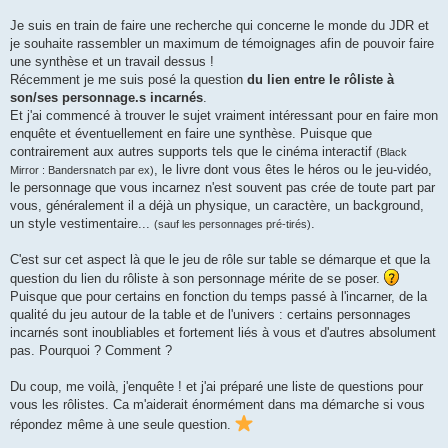
Je suis en train de faire une recherche qui concerne le monde du JDR et
je souhaite rassembler un maximum de témoignages afin de pouvoir faire
une synthèse et un travail dessus !
Récemment je me suis posé la question
du lien entre le rôliste à
son/ses personnage.s incarnés
.
Et j'ai commencé à trouver le sujet vraiment intéressant pour en faire mon
enquête et éventuellement en faire une synthèse. Puisque que
contrairement aux autres supports tels que le cinéma interactif
(Black
, le livre dont vous êtes le héros ou le jeu-vidéo,
Mirror : Bandersnatch par ex)
le personnage que vous incarnez n'est souvent pas crée de toute part par
vous, généralement il a déjà un physique, un caractère, un background,
un style vestimentaire...
.
(sauf les personnages pré-tirés)
C'est sur cet aspect là que le jeu de rôle sur table se démarque et que la
question du lien du rôliste à son personnage mérite de se poser.
Puisque que pour certains en fonction du temps passé à l'incarner, de la
qualité du jeu autour de la table et de l'univers : certains personnages
incarnés sont inoubliables et fortement liés à vous et d'autres absolument
pas. Pourquoi ? Comment ?
Du coup, me voilà, j'enquête ! et j'ai préparé une liste de questions pour
vous les rôlistes. Ca m'aiderait énormément dans ma démarche si vous
répondez même à une seule question.