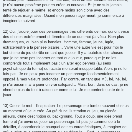
je n'ai aucun problème pour en créer un nouveau. Et je ne suis jamais
tenté de rejouer le même, et encore moins son clone avec des
différences marginales. Quand mon personnage meurt, je commence à
imaginer le suivant.
12) Oui, j'adore jouer des personnages très différents de moi, qui ont vécu
des choses extrêmement différentes de ce que moi j'ai vécu. Bien plus
dramatiques, ou bien plus banales. Homme, femme, jeune, âgée,
extraterrestre à la pensée bizarre… Vivre une autre vie est pour moi le
but ultime du jeu de rôle en tant que joueur. Il y a toutefois des choses
que je ne peux pas incarner en tant que joueur, parce que je ne les
comprends tout simplement pas : un alter ego pervers (au sens
psychiatrique du terme) ou raciste me serait insupportable. Alors je ne le
fais pas. Je ne peux pas incarner un personnage fondamentalement
opposé à mes valeurs profondes. Par contre, en tant que MJ, hé, hé, hé,
je n'ai aucun mal à jouer un vrai salopard… Mais, bon, dans ce cas, je ne
cherche plus du tout à raisonner comme lui. Je me contente juste de le
jouer.
13) Osons le mot : l'inspiration. Le personnage me tombe souvent dessus
au moment où je le crée. Au gré d'une illustration du jeu, ou glanée
ailleurs, d'une description du background. Tout à coup, une idée prend
forme et j'ai envie de jouer ce personnage. Et puis je commence à le
détailler, à approfondir le pourquoi de ses caractéristiques, à imaginer ce