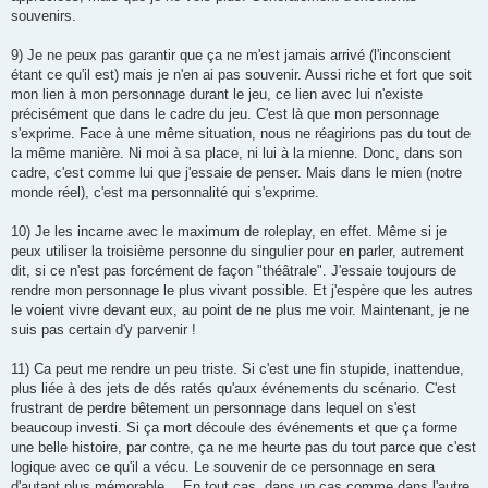
souvenirs.
9) Je ne peux pas garantir que ça ne m'est jamais arrivé (l'inconscient
étant ce qu'il est) mais je n'en ai pas souvenir. Aussi riche et fort que soit
mon lien à mon personnage durant le jeu, ce lien avec lui n'existe
précisément que dans le cadre du jeu. C'est là que mon personnage
s'exprime. Face à une même situation, nous ne réagirions pas du tout de
la même manière. Ni moi à sa place, ni lui à la mienne. Donc, dans son
cadre, c'est comme lui que j'essaie de penser. Mais dans le mien (notre
monde réel), c'est ma personnalité qui s'exprime.
10) Je les incarne avec le maximum de roleplay, en effet. Même si je
peux utiliser la troisième personne du singulier pour en parler, autrement
dit, si ce n'est pas forcément de façon "théâtrale". J'essaie toujours de
rendre mon personnage le plus vivant possible. Et j'espère que les autres
le voient vivre devant eux, au point de ne plus me voir. Maintenant, je ne
suis pas certain d'y parvenir !
11) Ca peut me rendre un peu triste. Si c'est une fin stupide, inattendue,
plus liée à des jets de dés ratés qu'aux événements du scénario. C'est
frustrant de perdre bêtement un personnage dans lequel on s'est
beaucoup investi. Si ça mort découle des événements et que ça forme
une belle histoire, par contre, ça ne me heurte pas du tout parce que c'est
logique avec ce qu'il a vécu. Le souvenir de ce personnage en sera
d'autant plus mémorable… En tout cas, dans un cas comme dans l'autre,