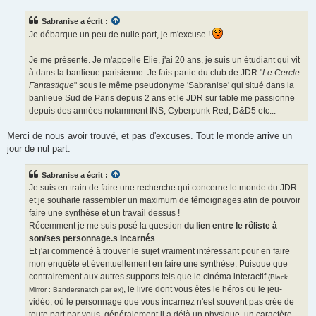
s
s
Sabranise a écrit :
a
g
Je débarque un peu de nulle part, je m'excuse !
e
Je me présente. Je m'appelle Elie, j'ai 20 ans, je suis un étudiant qui vit
à dans la banlieue parisienne. Je fais partie du club de JDR "
Le Cercle
Fantastique
" sous le même pseudonyme 'Sabranise' qui situé dans la
banlieue Sud de Paris depuis 2 ans et le JDR sur table me passionne
depuis des années notamment INS, Cyberpunk Red, D&D5 etc...
Merci de nous avoir trouvé, et pas d'excuses. Tout le monde arrive un
jour de nul part.
Sabranise a écrit :
Je suis en train de faire une recherche qui concerne le monde du JDR
et je souhaite rassembler un maximum de témoignages afin de pouvoir
faire une synthèse et un travail dessus !
Récemment je me suis posé la question
du lien entre le rôliste à
son/ses personnage.s incarnés
.
Et j'ai commencé à trouver le sujet vraiment intéressant pour en faire
mon enquête et éventuellement en faire une synthèse. Puisque que
contrairement aux autres supports tels que le cinéma interactif
(Black
, le livre dont vous êtes le héros ou le jeu-
Mirror : Bandersnatch par ex)
vidéo, où le personnage que vous incarnez n'est souvent pas crée de
toute part par vous, généralement il a déjà un physique, un caractère,