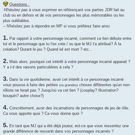
Questions :
-N'hésitez pas à vous exprimer en référençant vos parties JDR fait au
club ou en dehors et de vos personnages les plus mémorables ou les
plus oubliables.
-- N'hésitez pas à répondre en MP si vous préférez faire ainsi.
1.
Par rapport à votre personnage incarné, comment ce lien débute entre
toi et le personnage que tu t'es crée / ou que le MJ t'a attribué? À la
création? Durant le jeu ? Quand iel est mort ? etc...
2.
Mais alors, pourquoi cet intérêt à votre personnage incarné apparait ?
Y a t-il des raisons particulières à cela ?
3.
Dans la vie quotidienne, avoir cet intérêt à ce personnage incarné
vous pousse à faire des petites
choses différentes qu'un non-
(ou grandes)
rôliste ne ferait pas ? Jusqu'où va cet lien ? (cosplay? Illustration?
bouquin? autre chose?)
4.
Concrètement, avoir des incarnations de personnages de jeu de rôle.
Ca vous apporte quoi ? Ca vous donne quoi ?
5.
En tant que MJ qui a été déjà joueur, est-ce que vous ressentez une
grande différence de ressenti dans vos personnages incarnés ?