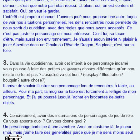
démon... c'est que notre pari était réussi. Et alors, oui, on est content et
satisfait. Oui, on veut le garder.
L'intérêt est propre à chacun. L'univers joué nous propose une autre façon
de voir nos situations personnelles, les défis rencontrés nous permette de
nous sortir du quotidien, avec des règles que nous avons acceptés. Ce
n'est pas juste le personnage qui nous intéresse. C'est lui, sa façon
d'être, mais aussi son environnement. Je n'aurais aucun intérêt ni plaisir à
jouer Albertine dans un Cthulu ou Rêve de Dragon. Sa place, c'est sur la
toile.
3.
Dans la vie quotidienne, avoir cet intérêt à ce personnage incarné
vous pousse à faire des petites
choses différentes qu'un non-
(ou grandes)
rôliste ne ferait pas ? Jusqu'où va cet lien ? (cosplay? Illustration?
bouquin? autre chose?)
Il arrive de vouloir illustrer son personnage lors de rencontres à table, ou
ailleurs. Pour ma part, la mug sur la table est forcément à l'effigie de mon
personnage. Et j'ai pu poussé jusqu'à l'achat en brocantes de petits
objets.
4.
Concrètement, avoir des incarnations de personnages de jeu de rôle.
Ca vous apporte quoi ? Ca vous donne quoi ?
Un personnage participe à une aventure. Avec ce costume là, le joueur
(moi, mais j'aime faire des généralités parce que je me sens moins seul