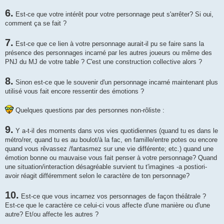
6.
Est-ce que votre intérêt pour votre personnage peut s'arrêter? Si oui,
comment ça se fait ?
7.
Est-ce que ce lien à votre personnage aurait-il pu se faire sans la
présence des personnages incarné par les autres joueurs ou même des
PNJ du MJ de votre table ? C'est une construction collective alors ?
8.
Sinon est-ce que le souvenir d'un personnage incarné maintenant plus
utilisé vous fait encore ressentir des émotions ?
Quelques questions par des personnes non-rôliste :
9.
Y a-t-il des moments dans vos vies quotidiennes (quand tu es dans le
métro/rer, quand tu es au boulot/à la fac, en famille/entre potes ou encore
quand vous rêvassez /fantasmez sur une vie différente; etc.) quand une
émotion bonne ou mauvaise vous fait penser à votre personnage? Quand
une situation/interaction désagréable survient tu t'imagines -a postiori-
avoir réagit différemment selon le caractère de ton personnage?
10.
Est-ce que vous incarnez vos personnages de façon théâtrale ?
Est-ce que le caractère ce celui-ci vous affecte d'une manière ou d'une
autre? Et/ou affecte les autres ?