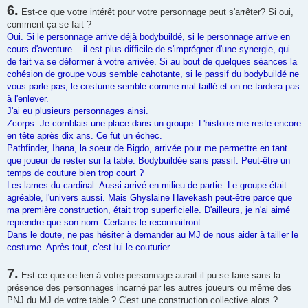
6.
Est-ce que votre intérêt pour votre personnage peut s'arrêter? Si oui,
comment ça se fait ?
Oui. Si le personnage arrive déjà bodybuildé, si le personnage arrive en
cours d'aventure... il est plus difficile de s'imprégner d'une synergie, qui
de fait va se déformer à votre arrivée. Si au bout de quelques séances la
cohésion de groupe vous semble cahotante, si le passif du bodybuildé ne
vous parle pas, le costume semble comme mal taillé et on ne tardera pas
à l'enlever.
J'ai eu plusieurs personnages ainsi.
Zcorps. Je comblais une place dans un groupe. L'histoire me reste encore
en tête après dix ans. Ce fut un échec.
Pathfinder, Ihana, la soeur de Bigdo, arrivée pour me permettre en tant
que joueur de rester sur la table. Bodybuildée sans passif. Peut-être un
temps de couture bien trop court ?
Les lames du cardinal. Aussi arrivé en milieu de partie. Le groupe était
agréable, l'univers aussi. Mais Ghyslaine Havekash peut-être parce que
ma première construction, était trop superficielle. D'ailleurs, je n'ai aimé
reprendre que son nom. Certains le reconnaitront.
Dans le doute, ne pas hésiter à demander au MJ de nous aider à tailler le
costume. Après tout, c'est lui le couturier.
7.
Est-ce que ce lien à votre personnage aurait-il pu se faire sans la
présence des personnages incarné par les autres joueurs ou même des
PNJ du MJ de votre table ? C'est une construction collective alors ?