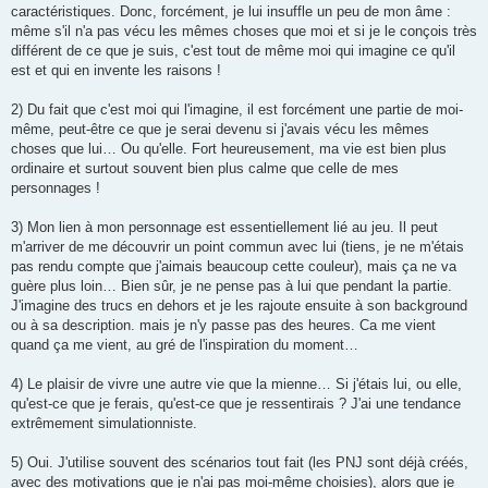
g
caractéristiques. Donc, forcément, je lui insuffle un peu de mon âme :
e
même s'il n'a pas vécu les mêmes choses que moi et si je le conçois très
différent de ce que je suis, c'est tout de même moi qui imagine ce qu'il
est et qui en invente les raisons !
2) Du fait que c'est moi qui l'imagine, il est forcément une partie de moi-
même, peut-être ce que je serai devenu si j'avais vécu les mêmes
choses que lui… Ou qu'elle. Fort heureusement, ma vie est bien plus
ordinaire et surtout souvent bien plus calme que celle de mes
personnages !
3) Mon lien à mon personnage est essentiellement lié au jeu. Il peut
m'arriver de me découvrir un point commun avec lui (tiens, je ne m'étais
pas rendu compte que j'aimais beaucoup cette couleur), mais ça ne va
guère plus loin… Bien sûr, je ne pense pas à lui que pendant la partie.
J'imagine des trucs en dehors et je les rajoute ensuite à son background
ou à sa description. mais je n'y passe pas des heures. Ca me vient
quand ça me vient, au gré de l'inspiration du moment…
4) Le plaisir de vivre une autre vie que la mienne… Si j'étais lui, ou elle,
qu'est-ce que je ferais, qu'est-ce que je ressentirais ? J'ai une tendance
extrêmement simulationniste.
5) Oui. J'utilise souvent des scénarios tout fait (les PNJ sont déjà créés,
avec des motivations que je n'ai pas moi-même choisies), alors que je