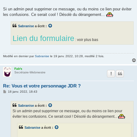
Si un admin peut supprimer ce message, ou du moins ce lien pour éviter
les confusions. Ce serait cool ! Désolé du dérangement...
Sabranise
a écrit :
Lien du formulaire
: voir plus bas
Modifié en dernier par
Sabranise
le 19 janv. 2022, 10:28, modifié 2 fois.
Fab's
Secrétaire-Webmestre
Re: Vous et votre personnage JDR ?
M
18 janv. 2022, 18:43
e
s
s
Sabranise
a écrit :
a
g
Si un admin peut supprimer ce message, ou du moins ce lien pour
e
éviter les confusions. Ce serait cool ! Désolé du dérangement...
Sabranise
a écrit :