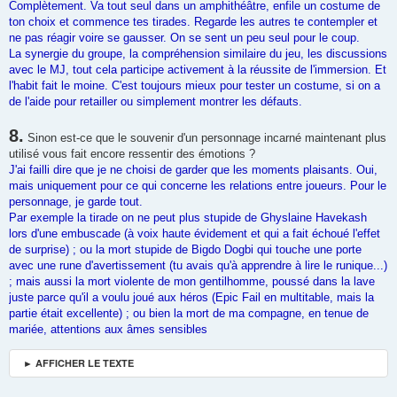
Complètement. Va tout seul dans un amphithéâtre, enfile un costume de
ton choix et commence tes tirades. Regarde les autres te contempler et
ne pas réagir voire se gausser. On se sent un peu seul pour le coup.
La synergie du groupe, la compréhension similaire du jeu, les discussions
avec le MJ, tout cela participe activement à la réussite de l'immersion. Et
l'habit fait le moine. C'est toujours mieux pour tester un costume, si on a
de l'aide pour retailler ou simplement montrer les défauts.
8.
Sinon est-ce que le souvenir d'un personnage incarné maintenant plus
utilisé vous fait encore ressentir des émotions ?
J'ai failli dire que je ne choisi de garder que les moments plaisants. Oui,
mais uniquement pour ce qui concerne les relations entre joueurs. Pour le
personnage, je garde tout.
Par exemple la tirade on ne peut plus stupide de Ghyslaine Havekash
lors d'une embuscade (à voix haute évidement et qui a fait échoué l'effet
de surprise) ; ou la mort stupide de Bigdo Dogbi qui touche une porte
avec une rune d'avertissement (tu avais qu'à apprendre à lire le runique...)
; mais aussi la mort violente de mon gentilhomme, poussé dans la lave
juste parce qu'il a voulu joué aux héros (Epic Fail en multitable, mais la
partie était excellente) ; ou bien la mort de ma compagne, en tenue de
mariée, attentions aux âmes sensibles
► AFFICHER LE TEXTE