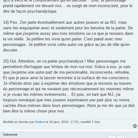
qu'il a vécu et le comportement qui en découle… Bref, le personnage
prend rapidement vie devant moi… ou surgit de mon inconscient, pour le
dire de façon psychanalytique.
14) Peu. J'en parle éventuellement aux autres joueurs et au MJ. mais
sans les enquiquiner avec et seulement pour les besoins de la partie. De
même que j'exprime assez peu mes émotions ou ce que je ressens dans
la vie réelle. Je préfère les vivre qu'en parler. C'est pareil avec mes
personnages. Je préfère vivre cette autre vie grâce au jeu de rôle qu'en
discuter.
15) Oui. Attention, on va parler psychanalyse ! Mes personnages me
permettent d'échapper aux limites de mon sur-moi. Grâce à eux, je sais
que j'exprime une autre part de ma personnalité, inconsciente, refoulée.
Et que je peux ainsi la laisser remonter à la surface de ma conscience.
Je n'hésite donc pas à exprimer des émotions que je ressens au travers
du personnage et qui ne seraient pas nécessairement les miennes même
si je vivais les mêmes événements… Et puis, en tant que MJ, j'ai
toujours remarqué que mes joueurs exprimaient une part plus ou moins
cachée d'eux-mêmes dans leurs personnages. Alors je me dis que ça doit
bien être la même chose pour moi.
Modifié en dernier par
Gollum
le 18 janv. 2022, 17:51, modifié 1 fois.
Sabranise