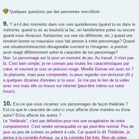
Quelques questions par des personnes non-rôliste :
9.
Y a-t-il des moments dans vos vies quotidiennes (quand tu es dans le
métro/rer, quand tu es au boulot/à la fac, en famille/entre potes ou encore
quand vous rêvassez /fantasmez sur une vie différente; etc.) quand une
émotion bonne ou mauvaise vous fait penser à votre personnage? Quand
une situation/interaction désagréable survient tu t'imagines -a postiori-
avoir réagit différemment selon le caractère de ton personnage?
Non. Le personnage est là pour un moment de jeu. Au travail, il n'est pas
là. C'est bien simple, je ne connais pas toutes les caractéristiques par
cœur, et souvent je suis un poisson rouge. Mireille Dumas est avec toi ?
Je plaisante, mais pour comprendre, tu peux regarder son émission d'il y
a quelques dizaines d'années si tu veux. Je n'ai pas le lien de la vidéo
avec moi mais elle se trouve sur internet (peut-être même sur notre
forum).
10.
Est-ce que vous incarnez vos personnages de façon théâtrale ?
Est-ce que le caractère de celui-ci vous affecte d'une manière ou d'une
autre? Et/ou affecte les autres ?
Le "théâtrale", c'est par définition pour moi une exagération de notre
comportement. C'est rendre remarquable ce qui peut-être normal. Peu de
jeux ou peu de scènes se prêtent à cela. Car quand tu dit Théâtrale, je
pense à la comédie Antique, ou à la comédia Del Arte. Rien de sobre.