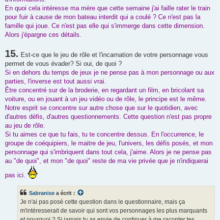
En quoi cela intéresse ma mère que cette semaine j'ai faille rater le train
pour fuir à cause de mon bateau interdit qui a coulé ? Ce n'est pas la
famille qui joue. Ce n'est pas elle qui s'immerge dans cette dimension.
Alors j'épargne ces détails.
15.
Est-ce que le jeu de rôle et l'incarnation de votre personnage vous
permet de vous évader? Si oui, de quoi ?
Si en dehors du temps de jeux je ne pense pas à mon personnage ou aux
parties, l'inverse est tout aussi vrai.
Être concentré sur de la broderie, en regardant un film, en bricolant sa
voiture, ou en jouant à un jeu vidéo ou de rôle, le principe est le même.
Notre esprit se concentre sur autre chose que sur le quotidien, avec
d'autres défis, d'autres questionnements. Cette question n'est pas propre
au jeu de rôle.
Si tu aimes ce que tu fais, tu te concentre dessus. En l'occurrence, le
groupe de coéquipiers, le maitre de jeu, l'univers, les défis posés, et mon
personnage qui s'imbriquent dans tout cela, j'aime. Alors je ne pense pas
au "de quoi", et mon "de quoi" reste de ma vie privée que je n'indiquerai
pas ici.
Sabranise
a écrit :
Je n'ai pas posé cette question dans le questionnaire, mais ça
m'intéresserait de savoir qui sont vos personnages les plus marquants
et pourquoi ? Si jamais tu as envie de continuer à me raconter tes