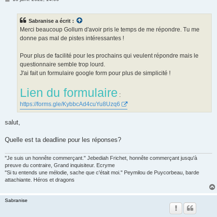
e
s
s
Sabranise a écrit :
a
g
Merci beaucoup Gollum d'avoir pris le temps de me répondre. Tu me
e
donne pas mal de pistes intéressantes !
Pour plus de facilité pour les prochains qui veulent répondre mais le
questionnaire semble trop lourd.
J'ai fait un formulaire google form pour plus de simplicité !
Lien du formulaire
:
https://forms.gle/KybbcAd4cuYu8Uzq6
salut,
Quelle est ta deadline pour les réponses?
"Je suis un honnête commerçant." Jebediah Frichet, honnête commerçant jusqu'à
preuve du contraire, Grand inquisiteur. Ecryme
"Si tu entends une mélodie, sache que c'était moi." Peymilou de Puycorbeau, barde
attachiante. Héros et dragons
Sabranise