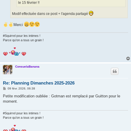
le 15 février !!
Modif effectuée dans ce post + l'agenda partagé
Merci
#Squirrel pour les intimes !
Parce qu'on a tous un grain !
ConsuelaBanana
Re: Planning Dimanches 2025-2026
M
09 févr. 2026, 06:38
e
s
Petite modification oubliée : Gotman est remplacé par Guitton pour le
s
moment.
a
g
e
#Squirrel pour les intimes !
Parce qu'on a tous un grain !