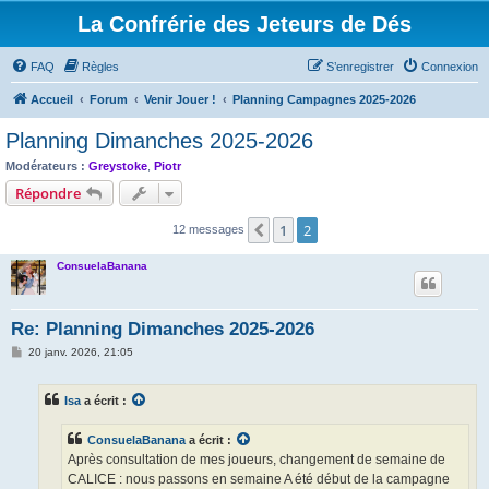
La Confrérie des Jeteurs de Dés
FAQ
Règles
S’enregistrer
Connexion
Accueil
Forum
Venir Jouer !
Planning Campagnes 2025-2026
Planning Dimanches 2025-2026
Modérateurs :
Greystoke
,
Piotr
Répondre
1
2
Précédente
12 messages
ConsuelaBanana
Re: Planning Dimanches 2025-2026
M
20 janv. 2026, 21:05
e
s
s
Isa
a écrit :
a
g
e
ConsuelaBanana
a écrit :
Après consultation de mes joueurs, changement de semaine de
CALICE : nous passons en semaine A été début de la campagne