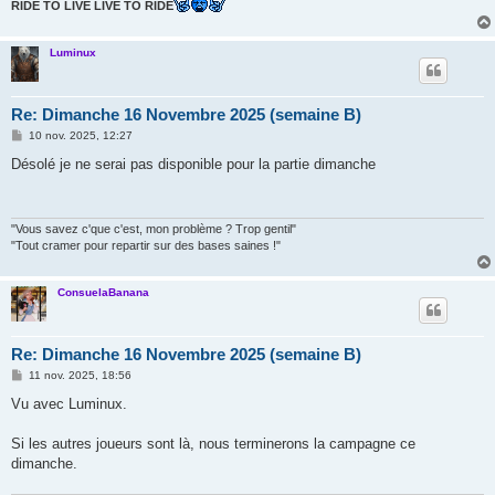
RIDE TO LIVE LIVE TO RIDE
Luminux
Re: Dimanche 16 Novembre 2025 (semaine B)
M
10 nov. 2025, 12:27
e
s
Désolé je ne serai pas disponible pour la partie dimanche
s
a
g
e
"Vous savez c'que c'est, mon problème ? Trop gentil"
"Tout cramer pour repartir sur des bases saines !"
ConsuelaBanana
Re: Dimanche 16 Novembre 2025 (semaine B)
M
11 nov. 2025, 18:56
e
s
Vu avec Luminux.
s
a
g
Si les autres joueurs sont là, nous terminerons la campagne ce
e
dimanche.