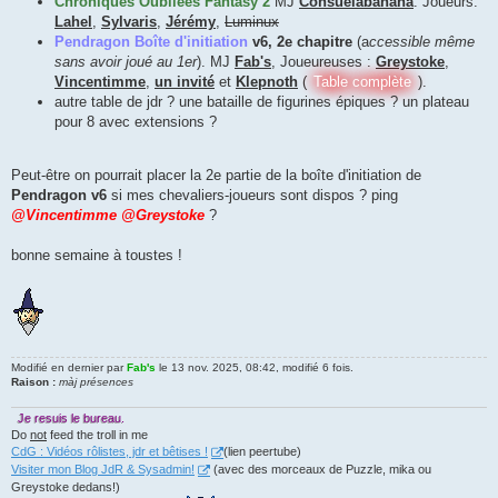
Chroniques Oubliées Fantasy 2
MJ
Consuelabanana
. Joueurs:
Lahel
,
Sylvaris
,
Jérémy
,
Luminux
Pendragon Boîte d'initiation
v6, 2e chapitre
(a
ccessible même
sans avoir joué au 1er
). MJ
Fab's
, Joueureuses :
Greystoke
,
Vincentimme
,
un invité
et
Klepnoth
(
Table complète
).
autre table de jdr ? une bataille de figurines épiques ? un plateau
pour 8 avec extensions ?
Peut-être on pourrait placer la 2e partie de la boîte d'initiation de
Pendragon v6
si mes chevaliers-joueurs sont dispos ? ping
@Vincentimme
@Greystoke
?
bonne semaine à toustes !
Modifié en dernier par
Fab's
le 13 nov. 2025, 08:42, modifié 6 fois.
Raison :
màj présences
Je resuis le bureau.
Do
not
feed the troll in me
CdG : Vidéos rôlistes, jdr et bêtises !
(lien peertube)
Visiter mon Blog JdR & Sysadmin!
(avec des morceaux de Puzzle, mika ou
Greystoke dedans!)