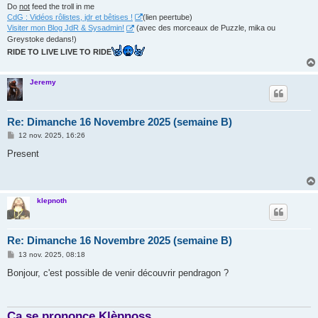
Do
not
feed the troll in me
CdG : Vidéos rôlistes, jdr et bêtises !
(lien peertube)
Visiter mon Blog JdR & Sysadmin!
(avec des morceaux de Puzzle, mika ou
Greystoke dedans!)
RIDE TO LIVE LIVE TO RIDE
Jeremy
Re: Dimanche 16 Novembre 2025 (semaine B)
M
12 nov. 2025, 16:26
e
s
Present
s
a
g
e
klepnoth
Re: Dimanche 16 Novembre 2025 (semaine B)
M
13 nov. 2025, 08:18
e
s
Bonjour, c'est possible de venir découvrir pendragon ?
s
a
g
e
Ça se prononce Klèpnoss.