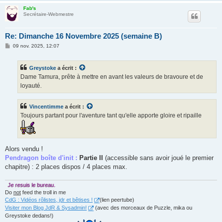
Fab's
Secrétaire-Webmestre
Re: Dimanche 16 Novembre 2025 (semaine B)
M
09 nov. 2025, 12:07
e
s
s
Greystoke
a écrit :
a
g
Dame Tamura, prête à mettre en avant les valeurs de bravoure et de
e
loyauté.
Vincentimme
a écrit :
Toujours partant pour l'aventure tant qu'elle apporte gloire et ripaille
Alors vendu !
Pendragon boîte d'init :
Partie II
(accessible sans avoir joué le premier
chapitre) : 2 places dispos / 4 places max.
Je resuis le bureau.
Do
not
feed the troll in me
CdG : Vidéos rôlistes, jdr et bêtises !
(lien peertube)
Visiter mon Blog JdR & Sysadmin!
(avec des morceaux de Puzzle, mika ou
Greystoke dedans!)