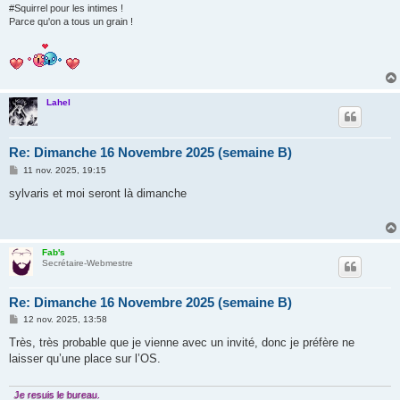
#Squirrel pour les intimes !
Parce qu'on a tous un grain !
Lahel
Re: Dimanche 16 Novembre 2025 (semaine B)
M
11 nov. 2025, 19:15
e
s
sylvaris et moi seront là dimanche
s
a
g
e
Fab's
Secrétaire-Webmestre
Re: Dimanche 16 Novembre 2025 (semaine B)
M
12 nov. 2025, 13:58
e
s
Très, très probable que je vienne avec un invité, donc je préfère ne
s
laisser qu’une place sur l’OS.
a
g
e
Je resuis le bureau.