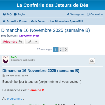
La Confrérie des Jeteurs de Dés
FAQ
Règles
S’enregistrer
Connexion
Accueil
Forum
Venir Jouer !
Les Dimanches Après-Midi
Dimanche 16 Novembre 2025 (semaine B)
Modérateurs :
Greystoke
,
Piotr
Répondre
1
2
Suivante
12 messages
Fab's
Secrétaire-Webmestre
Dimanche 16 Novembre 2025 (semaine B)
M
09 nov. 2025, 11:46
e
s
Bonsoir, bonjour à toustes (bonjoir même si vous voulez !)
s
a
g
Ce dimanche c'est
Semaine B
e
Au
programme
: