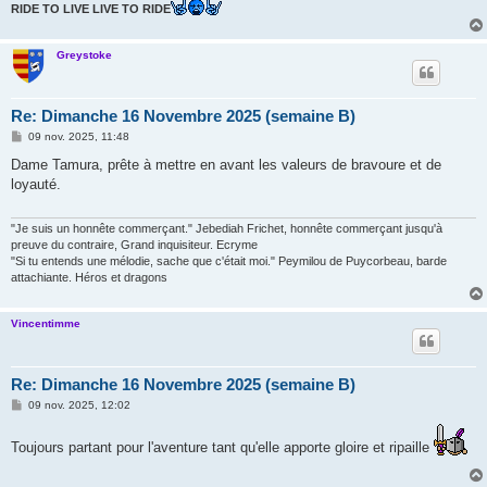
RIDE TO LIVE LIVE TO RIDE
Greystoke
Re: Dimanche 16 Novembre 2025 (semaine B)
M
09 nov. 2025, 11:48
e
s
Dame Tamura, prête à mettre en avant les valeurs de bravoure et de
s
loyauté.
a
g
e
"Je suis un honnête commerçant." Jebediah Frichet, honnête commerçant jusqu'à
preuve du contraire, Grand inquisiteur. Ecryme
"Si tu entends une mélodie, sache que c'était moi." Peymilou de Puycorbeau, barde
attachiante. Héros et dragons
Vincentimme
Re: Dimanche 16 Novembre 2025 (semaine B)
M
09 nov. 2025, 12:02
e
s
s
Toujours partant pour l'aventure tant qu'elle apporte gloire et ripaille
a
g
e