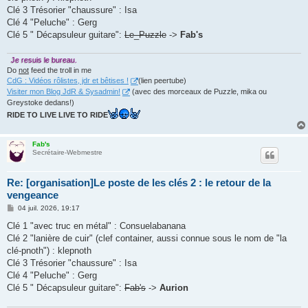
e
Clé 3 Trésorier "chaussure" : Isa
Clé 4 "Peluche" : Gerg
Clé 5 " Décapsuleur guitare":
Le_Puzzle
->
Fab's
Je resuis le bureau.
Do
not
feed the troll in me
CdG : Vidéos rôlistes, jdr et bêtises !
(lien peertube)
Visiter mon Blog JdR & Sysadmin!
(avec des morceaux de Puzzle, mika ou
Greystoke dedans!)
RIDE TO LIVE LIVE TO RIDE
Fab's
Secrétaire-Webmestre
Re: [organisation]Le poste de les clés 2 : le retour de la
vengeance
M
04 juil. 2026, 19:17
e
s
Clé 1 "avec truc en métal" : Consuelabanana
s
Clé 2 "lanière de cuir" (clef container, aussi connue sous le nom de "la
a
g
clé-pnoth") : klepnoth
e
Clé 3 Trésorier "chaussure" : Isa
Clé 4 "Peluche" : Gerg
Clé 5 " Décapsuleur guitare":
Fab's
->
Aurion