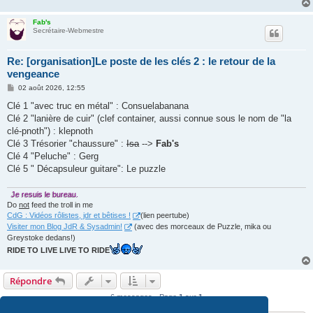
Fab's
Secrétaire-Webmestre
Re: [organisation]Le poste de les clés 2 : le retour de la
vengeance
M
02 août 2026, 12:55
e
s
Clé 1 "avec truc en métal" : Consuelabanana
s
Clé 2 "lanière de cuir" (clef container, aussi connue sous le nom de "la
a
g
clé-pnoth") : klepnoth
e
Clé 3 Trésorier "chaussure" :
Isa
-->
Fab's
Clé 4 "Peluche" : Gerg
Clé 5 " Décapsuleur guitare": Le puzzle
Je resuis le bureau.
Do
not
feed the troll in me
CdG : Vidéos rôlistes, jdr et bêtises !
(lien peertube)
Visiter mon Blog JdR & Sysadmin!
(avec des morceaux de Puzzle, mika ou
Greystoke dedans!)
RIDE TO LIVE LIVE TO RIDE
Répondre
6 messages • Page
1
sur
1