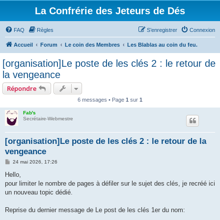
La Confrérie des Jeteurs de Dés
FAQ
Règles
S’enregistrer
Connexion
Accueil
Forum
Le coin des Membres
Les Blablas au coin du feu.
[organisation]Le poste de les clés 2 : le retour de
la vengeance
Répondre
6 messages • Page
1
sur
1
Fab's
Secrétaire-Webmestre
[organisation]Le poste de les clés 2 : le retour de la
vengeance
M
24 mai 2026, 17:26
e
s
Hello,
s
pour limiter le nombre de pages à défiler sur le sujet des clés, je recréé ici
a
g
un nouveau topic dédié.
e
Reprise du dernier message de Le post de les clés 1er du nom: