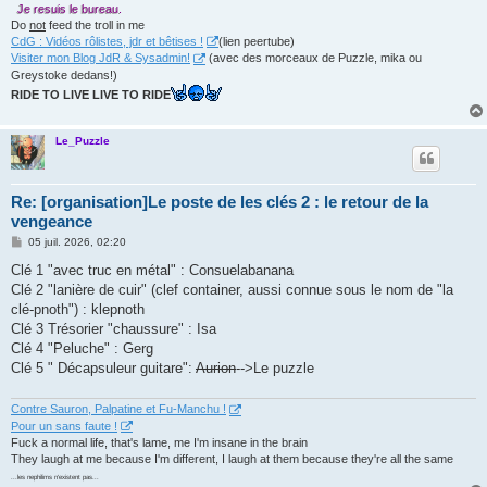
Je resuis le bureau.
Do
not
feed the troll in me
CdG : Vidéos rôlistes, jdr et bêtises !
(lien peertube)
Visiter mon Blog JdR & Sysadmin!
(avec des morceaux de Puzzle, mika ou
Greystoke dedans!)
RIDE TO LIVE LIVE TO RIDE
Le_Puzzle
Re: [organisation]Le poste de les clés 2 : le retour de la
vengeance
M
05 juil. 2026, 02:20
e
s
Clé 1 "avec truc en métal" : Consuelabanana
s
Clé 2 "lanière de cuir" (clef container, aussi connue sous le nom de "la
a
g
clé-pnoth") : klepnoth
e
Clé 3 Trésorier "chaussure" : Isa
Clé 4 "Peluche" : Gerg
Clé 5 " Décapsuleur guitare":
Aurion
-->Le puzzle
Contre Sauron, Palpatine et Fu-Manchu !
Pour un sans faute !
Fuck a normal life, that's lame, me I'm insane in the brain
They laugh at me because I'm different, I laugh at them because they're all the same
...les nephilims n'existent pas...