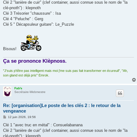
Clé 2 "lanière de cuir" (clef container, aussi connue sous le nom de "la
clé-pnoth") : klepnoth
Clé 3 Trésorier "chaussure" : Isa
Clé 4 "Peluche" : Gerg
Clé 5 " Décapsuleur guitare": Le_Puzzle
Bisous!
Ça se prononce Klèpnoss.
"J'suis p'têtre pas intelligent mais moi j'me suis pas fait transformer en écureuil", "Ah,
son gland est déjà pris" Emrok.
Fab's
Secrétaire-Webmestre
Re: [organisation]Le poste de les clés 2 : le retour de la
vengeance
M
12 juin 2026, 19:56
e
s
Clé 1 "avec truc en métal" : Consuelabanana
s
Clé 2 "lanière de cuir" (clef container, aussi connue sous le nom de "la
a
g
clé-pnoth") : klepnoth