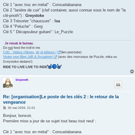
Clé 1 "avec truc en métal" : Consuelabanana
Clé 2 "lanière de cuir" (clef container, aussi connue sous le nom de "la
clé-pnoth") :
Greystoke
Clé 3 Trésorier "chaussure" :
Isa
Clé 4 "Peluche" : Gerg
Clé 5 " Décapsuleur guitare": Le_Puzzle
Je resuis le bureau.
Do
not
feed the troll in me
CdG : Vidéos rôlistes, jdr et bêtises !
(lien peertube)
Visiter mon Blog JdR & Sysadmin!
(avec des morceaux de Puzzle, mika ou
Greystoke dedans!)
RIDE TO LIVE LIVE TO RIDE
klepnoth
Re: [organisation]Le poste de les clés 2 : le retour de la
vengeance
M
30 mai 2026, 21:01
e
s
Bonjour, bonsoir,
s
Première mise a jour de se sujet tout beau tout neuf :
a
g
e
Clé 1 "avec truc en métal" : Consuelabanana