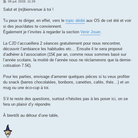
M
06 juil. 2026, 11:29
e
s
Salut et (re)bienvenue à toi !
s
a
g
Tu peux te diriger, en effet, vers le
topic dédié
aux OS de cet été et voir
e
si des jeux/dates te conviennent.
Également je t’invites à regarder la section
Venir Jouer
.
La CJD t’accueillera 2 séances gratuitement pour nous rencontrer,
découvrir l’ambiance les habitudes etc… Ensuite il te sera proposé
d’adhérer à l’association (15€ par an, comme nous sommes basé sur
l’année scolaire, la moitié de l’année nous ne réclamerons que la demie-
cotisation 7.5€).
Pour les parties, envisage d’amener quelques pièces si tu veux profiter
du snack (barres chocolatées, bonbons, canettes, cafés, thés…) et un
mug ou une éco-cup à toi.
S’il te reste des questions, surtout n’hésites pas à les poser ici, on se
fera un plaisir d’y répondre.
À bientôt au détour d’une table,