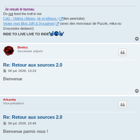
Je resuis le bureau.
Do
not
feed the troll in me
CdG : Vidéos rôlistes, jdr et bêtises !
(lien peertube)
Visiter mon Blog JdR & Sysadmin!
(avec des morceaux de Puzzle, mika ou
Greystoke dedans!)
RIDE TO LIVE LIVE TO RIDE
Bimkiz
Secrétaire adjoint
Re: Retour aux sources 2.0
M
06 juil. 2026, 13:23
e
s
Bienvenue
s
a
g
e
Arkanita
Vice-président
Re: Retour aux sources 2.0
M
08 juil. 2026, 10:46
e
s
Bienvenue parmis nous !
s
a