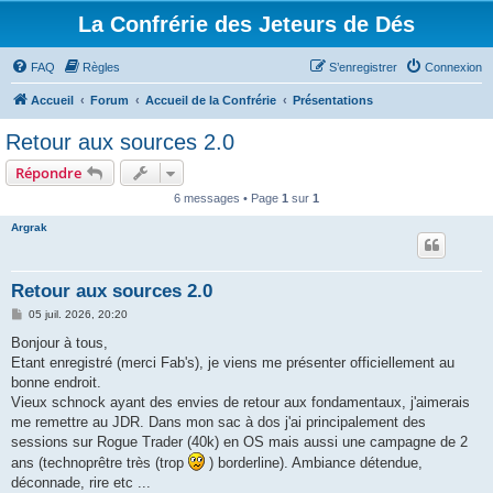
La Confrérie des Jeteurs de Dés
FAQ
Règles
S’enregistrer
Connexion
Accueil
Forum
Accueil de la Confrérie
Présentations
Retour aux sources 2.0
Répondre
6 messages • Page
1
sur
1
Argrak
Retour aux sources 2.0
M
05 juil. 2026, 20:20
e
s
Bonjour à tous,
s
Etant enregistré (merci Fab's), je viens me présenter officiellement au
a
g
bonne endroit.
e
Vieux schnock ayant des envies de retour aux fondamentaux, j'aimerais
me remettre au JDR. Dans mon sac à dos j'ai principalement des
sessions sur Rogue Trader (40k) en OS mais aussi une campagne de 2
ans (technoprêtre très (trop
) borderline). Ambiance détendue,
déconnade, rire etc ...