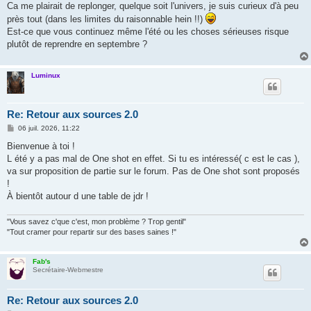
Ca me plairait de replonger, quelque soit l'univers, je suis curieux d'à peu
près tout (dans les limites du raisonnable hein !!)
Est-ce que vous continuez même l'été ou les choses sérieuses risque
plutôt de reprendre en septembre ?
Luminux
Re: Retour aux sources 2.0
M
06 juil. 2026, 11:22
e
s
Bienvenue à toi !
s
L été y a pas mal de One shot en effet. Si tu es intéressé( c est le cas ),
a
g
va sur proposition de partie sur le forum. Pas de One shot sont proposés
e
!
À bientôt autour d une table de jdr !
"Vous savez c'que c'est, mon problème ? Trop gentil"
"Tout cramer pour repartir sur des bases saines !"
Fab's
Secrétaire-Webmestre
Re: Retour aux sources 2.0